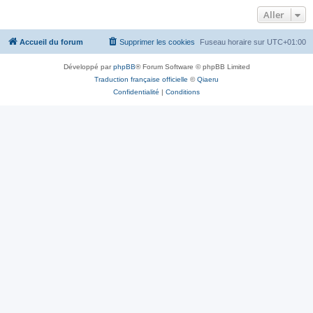
Aller
Accueil du forum
Supprimer les cookies
Fuseau horaire sur
UTC+01:00
Développé par
phpBB
® Forum Software © phpBB Limited
Traduction française officielle
©
Qiaeru
Confidentialité
|
Conditions