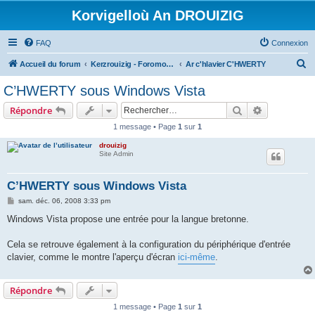
Korvigelloù An DROUIZIG
FAQ
Connexion
R
Accueil du forum
Kerzrouizig - Foromoù An Drouizig
Ar c'hlavier C'HWERTY
e
C’HWERTY sous Windows Vista
c
Rechercher
Recherche 
Répondre
h
1 message • Page
1
sur
1
e
drouizig
r
Site Admin
c
h
C’HWERTY sous Windows Vista
e
M
sam. déc. 06, 2008 3:33 pm
e
r
s
Windows Vista propose une entrée pour la langue bretonne.
s
a
g
Cela se retrouve également à la configuration du périphérique d'entrée
e
clavier, comme le montre l'aperçu d'écran
ici-même
.
Répondre
1 message • Page
1
sur
1