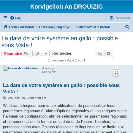
Korvigelloù An DROUIZIG
FAQ
Connexion
R
Accueil du forum
Ar stlenneg hag ar yezhoù bihan er bed a-bezh
Microsoft et le breton - Microsoft and the Breton language
e
La date de votre système en gallo : possible
c
sous Vista !
h
Rechercher
Recherche 
Répondre
e
1 message • Page
1
sur
1
r
drouizig
c
Site Admin
h
e
La date de votre système en gallo : possible sous
Vista !
r
M
ven. déc. 26, 2008 6:58 pm
e
s
Windows a toujours permis aux utilisateurs de personnaliser leurs
s
paramètres régionaux à l'aide d'Options régionales et linguistiques sur le
a
g
Panneau de configuration, afin de sélectionner les paramètres régionaux
e
et de personnaliser le format de la date et de l'heure. Toutefois, la
personnalisation avec Options régionales et linguistiques se limite aux
paramètres régionaux existants et à des variations relativement simples.