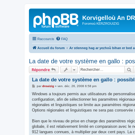
Korvigelloù An D
Foromoù KERZROUIZIG
Raccourcis
FAQ
Accueil du forum
Ar stlenneg hag ar yezhoù bihan er bed 
La date de votre système en gallo : pos
R
Répondre
La date de votre système en gallo : possibl
M
par
drouizig
»
ven. déc. 26, 2008 6:58 pm
e
s
Windows a toujours permis aux utilisateurs de personnaliser
s
configuration, afin de sélectionner les paramètres régionaux
a
g
régionales et linguistiques se limite aux paramètres région
e
Options régionales et linguistiques ne sera pas conservée 
Bien que le niveau de prise en charge des paramètres rég
globale, il est relativement limité en comparaison avec l
912 langues connues, à multiplier par deux cent pays. La c