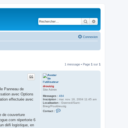
Rechercher
Recherche avancé
Connexion
1 message • Page
1
sur
1
drouizig
r le Panneau de
Site Admin
lisation avec Options
Messages :
484
cation effectuée avec
Inscription :
mar. nov. 16, 2004 11:45 am
Localisation :
Gwened/Sant-
Brieg/Pouldreuzig
C
Contact :
o
e de couverture
n
ogue.com répertorie 6
t
a
n défi logistique, en
c