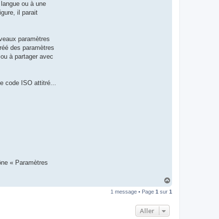
e langue ou à une
t
e
ure, il parait
r
d
r
o
ouveaux paramètres
u
i
créé des paramètres
z
t ou à partager avec
i
g
 code ISO attitré...
cône « Paramètres
H
a
1 message • Page
1
sur
1
u
t
Aller