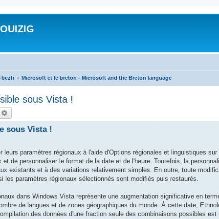
ROUIZIG
a-bezh
Microsoft et le breton - Microsoft and the Breton language
sible sous Vista !
echercher
Recherche avancée
e sous Vista !
 leurs paramètres régionaux à l'aide d'Options régionales et linguistiques su
 et de personnaliser le format de la date et de l'heure. Toutefois, la personna
aux existants et à des variations relativement simples. En outre, toute modifi
si les paramètres régionaux sélectionnés sont modifiés puis restaurés.
ionaux dans Windows Vista représente une augmentation significative en term
e nombre de langues et de zones géographiques du monde. À cette date, Ethnol
ompilation des données d'une fraction seule des combinaisons possibles est u