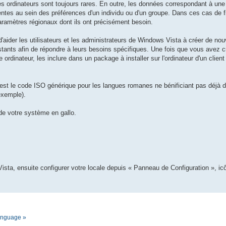
es ordinateurs sont toujours rares. En outre, les données correspondant à un
tes au sein des préférences d'un individu ou d'un groupe. Dans ces cas de fig
 paramètres régionaux dont ils ont précisément besoin.
t d'aider les utilisateurs et les administrateurs de Windows Vista à créer de n
stants afin de répondre à leurs besoins spécifiques. Une fois que vous avez 
 ordinateur, les inclure dans un package à installer sur l'ordinateur d'un clien
est le code ISO générique pour les langues romanes ne bénificiant pas déjà de
exemple).
 de votre système en gallo.
ista, ensuite configurer votre locale depuis « Panneau de Configuration », i
language »