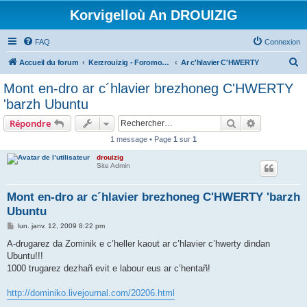
Korvigelloù An DROUIZIG
FAQ
Connexion
R
Accueil du forum
Kerzrouizig - Foromoù An Drouizig
Ar c'hlavier C'HWERTY
e
Mont en-dro ar c´hlavier brezhoneg C'HWERTY
c
'barzh Ubuntu
h
Rechercher
Recherche 
Répondre
e
1 message • Page
1
sur
1
r
drouizig
c
Site Admin
h
e
Mont en-dro ar c´hlavier brezhoneg C'HWERTY 'barzh
Ubuntu
r
M
lun. janv. 12, 2009 8:22 pm
e
s
A-drugarez da Zominik e c’heller kaout ar c’hlavier c’hwerty dindan
s
Ubuntu!!!
a
g
1000 trugarez dezhañ evit e labour eus ar c’hentañ!
e
http://dominiko.livejournal.com/20206.html