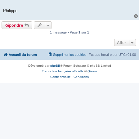
Philippe
Répondre
1 message • Page
1
sur
1
Aller
Accueil du forum
Supprimer les cookies
Fuseau horaire sur
UTC+01:00
Développé par
phpBB
® Forum Software © phpBB Limited
Traduction française officielle
©
Qiaeru
Confidentialité
|
Conditions