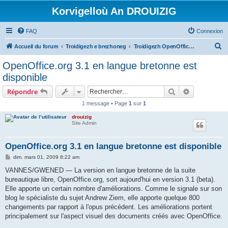
Korvigelloù An DROUIZIG
FAQ
Connexion
R
Accueil du forum
Troidigezh e brezhoneg
Troidigezh OpenOffice.org e brezhoneg (1.1.x, 2.x ha 3.x)
e
OpenOffice.org 3.1 en langue bretonne est
c
disponible
h
Rechercher
Recherche 
Répondre
e
1 message • Page
1
sur
1
r
drouizig
c
Site Admin
h
e
OpenOffice.org 3.1 en langue bretonne est disponible
r
M
dim. mars 01, 2009 8:22 am
e
s
VANNES/GWENED — La version en langue bretonne de la suite
s
bureautique libre, OpenOffice.org, sort aujourd'hui en version 3.1 (beta).
a
g
Elle apporte un certain nombre d'améliorations. Comme le signale sur son
e
blog le spécialiste du sujet Andrew Ziem, elle apporte quelque 800
changements par rapport à l'opus précédent. Les améliorations portent
principalement sur l'aspect visuel des documents créés avec OpenOffice.