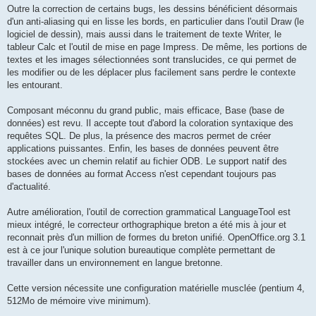
Outre la correction de certains bugs, les dessins bénéficient désormais
d'un anti-aliasing qui en lisse les bords, en particulier dans l'outil Draw (le
logiciel de dessin), mais aussi dans le traitement de texte Writer, le
tableur Calc et l'outil de mise en page Impress. De même, les portions de
textes et les images sélectionnées sont translucides, ce qui permet de
les modifier ou de les déplacer plus facilement sans perdre le contexte
les entourant.
Composant méconnu du grand public, mais efficace, Base (base de
données) est revu. Il accepte tout d'abord la coloration syntaxique des
requêtes SQL. De plus, la présence des macros permet de créer
applications puissantes. Enfin, les bases de données peuvent être
stockées avec un chemin relatif au fichier ODB. Le support natif des
bases de données au format Access n'est cependant toujours pas
d'actualité.
Autre amélioration, l'outil de correction grammatical LanguageTool est
mieux intégré, le correcteur orthographique breton a été mis à jour et
reconnait près d'un million de formes du breton unifié. OpenOffice.org 3.1
est à ce jour l'unique solution bureautique complète permettant de
travailler dans un environnement en langue bretonne.
Cette version nécessite une configuration matérielle musclée (pentium 4,
512Mo de mémoire vive minimum).