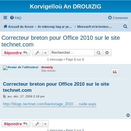
Korvigelloù An DROUIZIG
FAQ
Connexion
R
Accueil du forum
Ar stlenneg hag ar yezhoù bihan er bed a-bezh
Microsoft et le breton - Microsoft and the Breton language
e
Correcteur breton pour Office 2010 sur le site
c
technet.com
h
Rechercher
Recherche 
Répondre
e
1 message • Page
1
sur
1
r
drouizig
c
Site Admin
h
e
Correcteur breton pour Office 2010 sur le site
technet.com
r
M
jeu. déc. 17, 2009 2:18 pm
e
s
http://blogs.technet.com/backstage_2010 ... ruide.aspx
s
a
g
e
Répondre
1 message • Page
1
sur
1