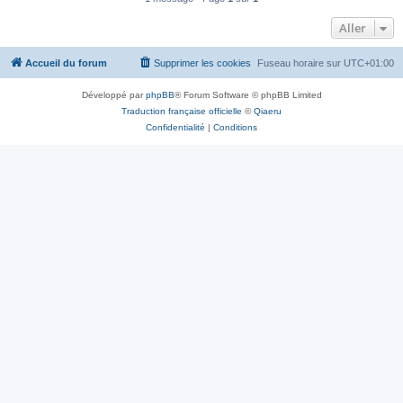
Aller
Accueil du forum
Supprimer les cookies
Fuseau horaire sur
UTC+01:00
Développé par
phpBB
® Forum Software © phpBB Limited
Traduction française officielle
©
Qiaeru
Confidentialité
|
Conditions