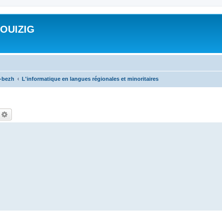
ROUIZIG
a-bezh
L'informatique en langues régionales et minoritaires
echercher
Recherche avancée