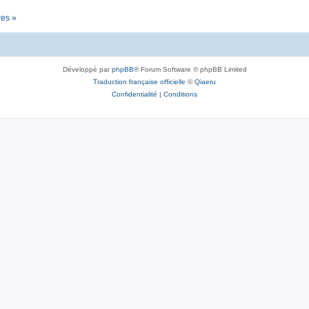
res »
Développé par
phpBB
® Forum Software © phpBB Limited
Traduction française officielle
©
Qiaeru
Confidentialité
|
Conditions