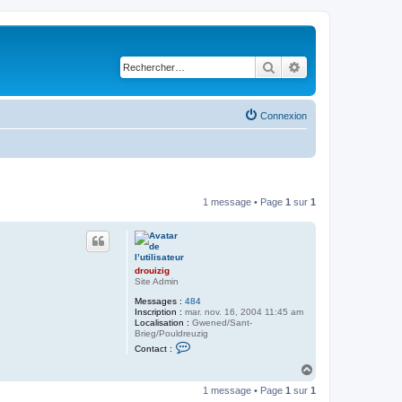
Rechercher
Recherche avancé
Connexion
1 message • Page
1
sur
1
drouizig
Site Admin
Messages :
484
Inscription :
mar. nov. 16, 2004 11:45 am
Localisation :
Gwened/Sant-
Brieg/Pouldreuzig
C
Contact :
o
n
H
t
a
a
1 message • Page
1
sur
1
u
c