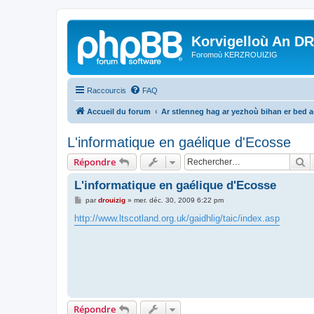
Korvigelloù An D
Foromoù KERZROUIZIG
Raccourcis
FAQ
Accueil du forum
Ar stlenneg hag ar yezhoù bihan er bed 
L'informatique en gaélique d'Ecosse
R
Répondre
L'informatique en gaélique d'Ecosse
M
par
drouizig
»
mer. déc. 30, 2009 6:22 pm
e
s
http://www.ltscotland.org.uk/gaidhlig/taic/index.asp
s
a
g
e
Répondre