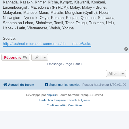
Kannada, Kazakh, Khmer, Ki'che, Kyrgyz, Kiswahili, Konkani,
Luxembourgish, Macedonian (FYROM), Malay, Malay - Brunei,
Malayalam, Maltese, Maori, Marathi, Mongolian (Cyrillic), Nepali,
Norwegian - Nynorsk, Oriya, Persian, Punjabi, Quechua, Setswana,
Sesotho sa Leboa, Sinhalese, Tamil, Tatar, Telugu, Turkmen, Urdu,
Uzbek - Latin, Vietnamese, Welsh, Yoruba
Source:
http://technet.microsoft.com/en-us/libr ... rfacePacks
Répondre
1 message • Page
1
sur
1
Aller
Accueil du forum
Supprimer les cookies
Fuseau horaire sur
UTC+01:00
Développé par
phpBB
® Forum Software © phpBB Limited
Traduction française officielle
©
Qiaeru
Confidentialité
|
Conditions