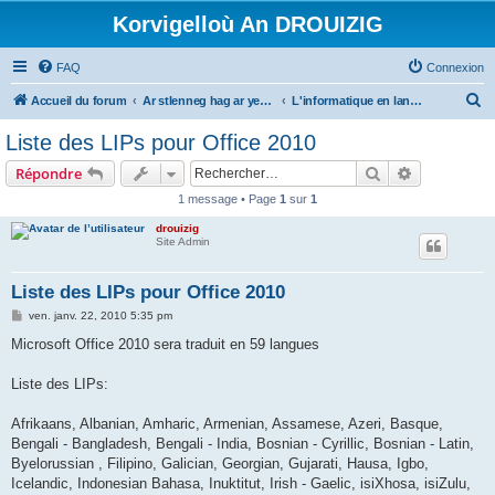
Korvigelloù An DROUIZIG
FAQ
Connexion
R
Accueil du forum
Ar stlenneg hag ar yezhoù bihan er bed a-bezh
L'informatique en langues régionales et minoritaires
e
Liste des LIPs pour Office 2010
c
Rechercher
Recherche 
Répondre
h
1 message • Page
1
sur
1
e
drouizig
r
Site Admin
c
h
Liste des LIPs pour Office 2010
e
M
ven. janv. 22, 2010 5:35 pm
e
r
s
Microsoft Office 2010 sera traduit en 59 langues
s
a
g
Liste des LIPs:
e
Afrikaans, Albanian, Amharic, Armenian, Assamese, Azeri, Basque,
Bengali - Bangladesh, Bengali - India, Bosnian - Cyrillic, Bosnian - Latin,
Byelorussian , Filipino, Galician, Georgian, Gujarati, Hausa, Igbo,
Icelandic, Indonesian Bahasa, Inuktitut, Irish - Gaelic, isiXhosa, isiZulu,