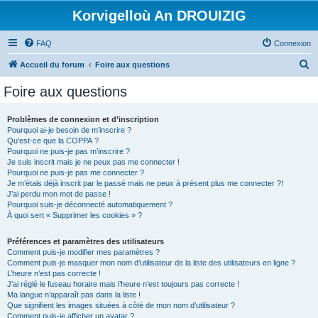
Korvigelloù An DROUIZIG
FAQ
Connexion
R
Accueil du forum
Foire aux questions
e
Foire aux questions
c
h
Problèmes de connexion et d’inscription
Pourquoi ai-je besoin de m’inscrire ?
e
Qu’est-ce que la COPPA ?
r
Pourquoi ne puis-je pas m’inscrire ?
Je suis inscrit mais je ne peux pas me connecter !
c
Pourquoi ne puis-je pas me connecter ?
Je m’étais déjà inscrit par le passé mais ne peux à présent plus me connecter ?!
h
J’ai perdu mon mot de passe !
e
Pourquoi suis-je déconnecté automatiquement ?
À quoi sert « Supprimer les cookies » ?
r
Préférences et paramètres des utilisateurs
Comment puis-je modifier mes paramètres ?
Comment puis-je masquer mon nom d’utilisateur de la liste des utilisateurs en ligne ?
L’heure n’est pas correcte !
J’ai réglé le fuseau horaire mais l’heure n’est toujours pas correcte !
Ma langue n’apparaît pas dans la liste !
Que signifient les images situées à côté de mon nom d’utilisateur ?
Comment puis-je afficher un avatar ?