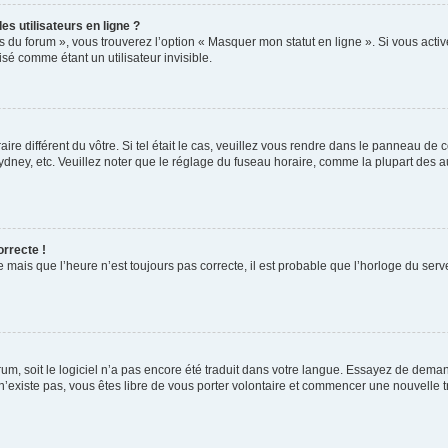
s utilisateurs en ligne ?
s du forum », vous trouverez l’option « Masquer mon statut en ligne ». Si vous activ
é comme étant un utilisateur invisible.
aire différent du vôtre. Si tel était le cas, veuillez vous rendre dans le panneau de co
ey, etc. Veuillez noter que le réglage du fuseau horaire, comme la plupart des autr
orrecte !
 mais que l’heure n’est toujours pas correcte, il est probable que l’horloge du serve
orum, soit le logiciel n’a pas encore été traduit dans votre langue. Essayez de deman
 n’existe pas, vous êtes libre de vous porter volontaire et commencer une nouvelle t