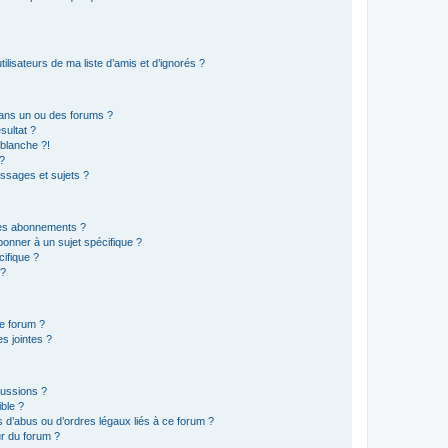
lisateurs de ma liste d’amis et d’ignorés ?
ans un ou des forums ?
sultat ?
blanche ?!
?
ssages et sujets ?
t les abonnements ?
onner à un sujet spécifique ?
ifique ?
 ?
ce forum ?
s jointes ?
cussions ?
ible ?
 d’abus ou d’ordres légaux liés à ce forum ?
r du forum ?