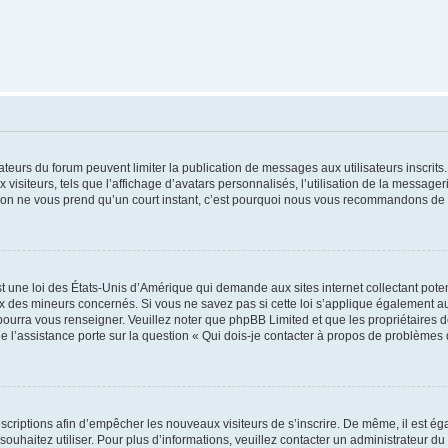
trateurs du forum peuvent limiter la publication de messages aux utilisateurs inscri
visiteurs, tels que l’affichage d’avatars personnalisés, l’utilisation de la messager
ription ne vous prend qu’un court instant, c’est pourquoi nous vous recommandons de l
t une loi des États-Unis d’Amérique qui demande aux sites internet collectant pot
 des mineurs concernés. Si vous ne savez pas si cette loi s’applique également au
 pourra vous renseigner. Veuillez noter que phpBB Limited et que les propriétaires
ue l’assistance porte sur la question « Qui dois-je contacter à propos de problèmes 
inscriptions afin d’empêcher les nouveaux visiteurs de s’inscrire. De même, il est é
s souhaitez utiliser. Pour plus d’informations, veuillez contacter un administrateur du