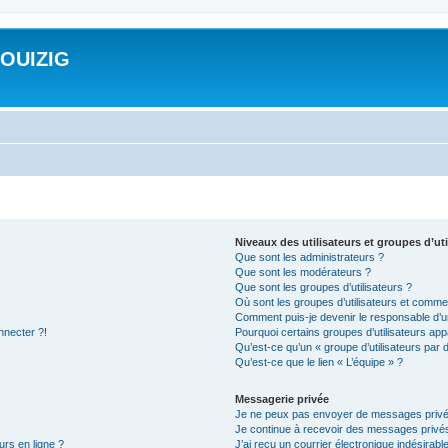
ROUIZIG
Niveaux des utilisateurs et groupes d’uti
Que sont les administrateurs ?
Que sont les modérateurs ?
Que sont les groupes d’utilisateurs ?
Où sont les groupes d’utilisateurs et commen
Comment puis-je devenir le responsable d’un
nnecter ?!
Pourquoi certains groupes d’utilisateurs app
Qu’est-ce qu’un « groupe d’utilisateurs par 
Qu’est-ce que le lien « L’équipe » ?
Messagerie privée
Je ne peux pas envoyer de messages privé
Je continue à recevoir des messages privés 
urs en ligne ?
J’ai reçu un courrier électronique indésirabl