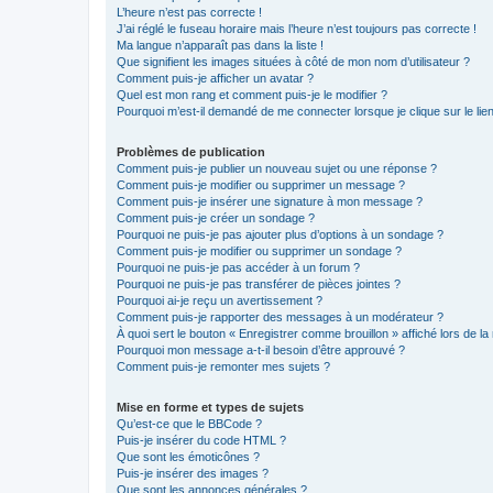
L’heure n’est pas correcte !
J’ai réglé le fuseau horaire mais l’heure n’est toujours pas correcte !
Ma langue n’apparaît pas dans la liste !
Que signifient les images situées à côté de mon nom d’utilisateur ?
Comment puis-je afficher un avatar ?
Quel est mon rang et comment puis-je le modifier ?
Pourquoi m’est-il demandé de me connecter lorsque je clique sur le lien 
Problèmes de publication
Comment puis-je publier un nouveau sujet ou une réponse ?
Comment puis-je modifier ou supprimer un message ?
Comment puis-je insérer une signature à mon message ?
Comment puis-je créer un sondage ?
Pourquoi ne puis-je pas ajouter plus d’options à un sondage ?
Comment puis-je modifier ou supprimer un sondage ?
Pourquoi ne puis-je pas accéder à un forum ?
Pourquoi ne puis-je pas transférer de pièces jointes ?
Pourquoi ai-je reçu un avertissement ?
Comment puis-je rapporter des messages à un modérateur ?
À quoi sert le bouton « Enregistrer comme brouillon » affiché lors de la 
Pourquoi mon message a-t-il besoin d’être approuvé ?
Comment puis-je remonter mes sujets ?
Mise en forme et types de sujets
Qu’est-ce que le BBCode ?
Puis-je insérer du code HTML ?
Que sont les émoticônes ?
Puis-je insérer des images ?
Que sont les annonces générales ?