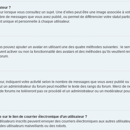
ateur ?
ur lorsque vous consultez un sujet. Une d’elles peut être une image associée à vo
mbre de messages que vous avez publié, ou permet de différencier votre statut parti
 unique et personnelle à chaque utilisateur.
ous pouvez ajouter un avatar en utilisant une des quatre méthodes suivantes : le serv
ent activer ou non la fonctionnalité des avatars et des méthodes qu’ils veuillent ren
forum.
ur, indiquent votre activité selon le nombre de messages que vous avez publié ou id
eul un administrateur du forum peut modifier le texte des rangs du forum. Merci de 
de forums ne toléreront pas ce procédé et un administrateur ou un modérateur pou
ur le lien de courrier électronique d’un utilisateur ?
s utilisateurs inscrits peuvent envoyer des courriers électroniques aux autres utili
es utilisateurs malveillants ou des robots.