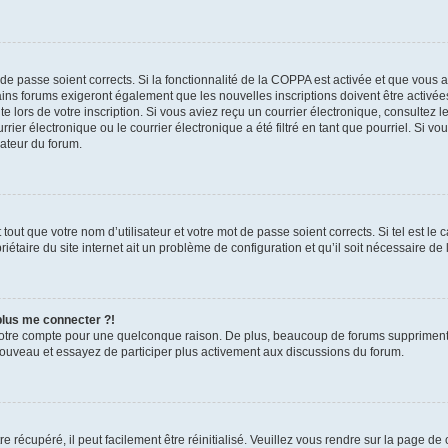
t de passe soient corrects. Si la fonctionnalité de la COPPA est activée et que vous 
ains forums exigeront également que les nouvelles inscriptions doivent être activée
te lors de votre inscription. Si vous aviez reçu un courrier électronique, consultez l
r électronique ou le courrier électronique a été filtré en tant que pourriel. Si vo
rateur du forum.
out que votre nom d’utilisateur et votre mot de passe soient corrects. Si tel est le
iétaire du site internet ait un problème de configuration et qu’il soit nécessaire de l
 plus me connecter ?!
votre compte pour une quelconque raison. De plus, beaucoup de forums suppriment pér
 nouveau et essayez de participer plus activement aux discussions du forum.
 récupéré, il peut facilement être réinitialisé. Veuillez vous rendre sur la page de