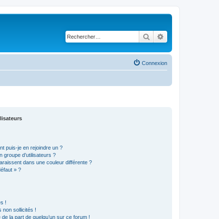
Rechercher
Recherche avancé
Connexion
lisateurs
t puis-je en rejoindre un ?
 groupe d’utilisateurs ?
araissent dans une couleur différente ?
défaut » ?
s !
non sollicités !
e de la part de quelqu’un sur ce forum !