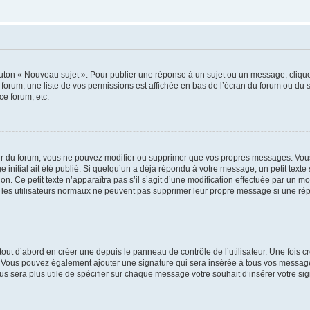
outon « Nouveau sujet ». Pour publier une réponse à un sujet ou un message, cliqu
 forum, une liste de vos permissions est affichée en bas de l’écran du forum ou du
ce forum, etc.
r du forum, vous ne pouvez modifier ou supprimer que vos propres messages. Vou
 initial ait été publié. Si quelqu’un a déjà répondu à votre message, un petit text
ion. Ce petit texte n’apparaîtra pas s’il s’agit d’une modification effectuée par un 
ue les utilisateurs normaux ne peuvent pas supprimer leur propre message si une ré
ut d’abord en créer une depuis le panneau de contrôle de l’utilisateur. Une fois c
ure. Vous pouvez également ajouter une signature qui sera insérée à tous vos mess
 vous sera plus utile de spécifier sur chaque message votre souhait d’insérer votre si