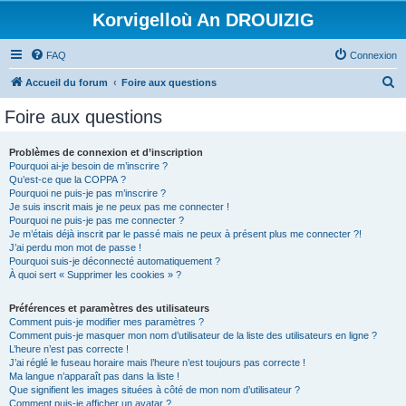
Korvigelloù An DROUIZIG
FAQ
Connexion
R
Accueil du forum
Foire aux questions
e
Foire aux questions
c
h
Problèmes de connexion et d’inscription
Pourquoi ai-je besoin de m’inscrire ?
e
Qu’est-ce que la COPPA ?
r
Pourquoi ne puis-je pas m’inscrire ?
Je suis inscrit mais je ne peux pas me connecter !
c
Pourquoi ne puis-je pas me connecter ?
Je m’étais déjà inscrit par le passé mais ne peux à présent plus me connecter ?!
h
J’ai perdu mon mot de passe !
e
Pourquoi suis-je déconnecté automatiquement ?
À quoi sert « Supprimer les cookies » ?
r
Préférences et paramètres des utilisateurs
Comment puis-je modifier mes paramètres ?
Comment puis-je masquer mon nom d’utilisateur de la liste des utilisateurs en ligne ?
L’heure n’est pas correcte !
J’ai réglé le fuseau horaire mais l’heure n’est toujours pas correcte !
Ma langue n’apparaît pas dans la liste !
Que signifient les images situées à côté de mon nom d’utilisateur ?
Comment puis-je afficher un avatar ?