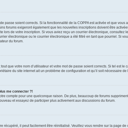
t de passe soient corrects. Si la fonctionnalité de la COPPA est activée et que vous 
ains forums exigeront également que les nouvelles inscriptions doivent être activée
te lors de votre inscription. Si vous aviez reçu un courrier électronique, consultez l
r électronique ou le courrier électronique a été filtré en tant que pourriel. Si vo
rateur du forum.
out que votre nom d’utilisateur et votre mot de passe soient corrects. Si tel est le
iétaire du site internet ait un problème de configuration et qu’il soit nécessaire de l
 plus me connecter ?!
votre compte pour une quelconque raison. De plus, beaucoup de forums suppriment pér
 nouveau et essayez de participer plus activement aux discussions du forum.
 récupéré, il peut facilement être réinitialisé. Veuillez vous rendre sur la page de