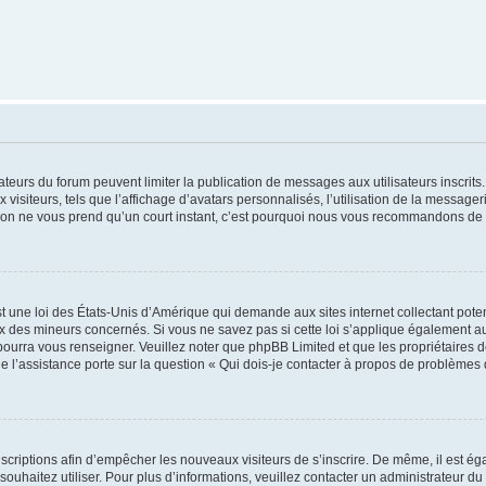
trateurs du forum peuvent limiter la publication de messages aux utilisateurs inscri
visiteurs, tels que l’affichage d’avatars personnalisés, l’utilisation de la messager
ription ne vous prend qu’un court instant, c’est pourquoi nous vous recommandons de l
t une loi des États-Unis d’Amérique qui demande aux sites internet collectant pot
 des mineurs concernés. Si vous ne savez pas si cette loi s’applique également au
 pourra vous renseigner. Veuillez noter que phpBB Limited et que les propriétaires
ue l’assistance porte sur la question « Qui dois-je contacter à propos de problèmes 
inscriptions afin d’empêcher les nouveaux visiteurs de s’inscrire. De même, il est é
s souhaitez utiliser. Pour plus d’informations, veuillez contacter un administrateur du