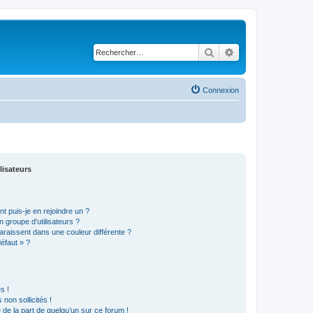
Rechercher
Recherche avancé
Connexion
lisateurs
t puis-je en rejoindre un ?
 groupe d’utilisateurs ?
araissent dans une couleur différente ?
défaut » ?
s !
non sollicités !
e de la part de quelqu’un sur ce forum !