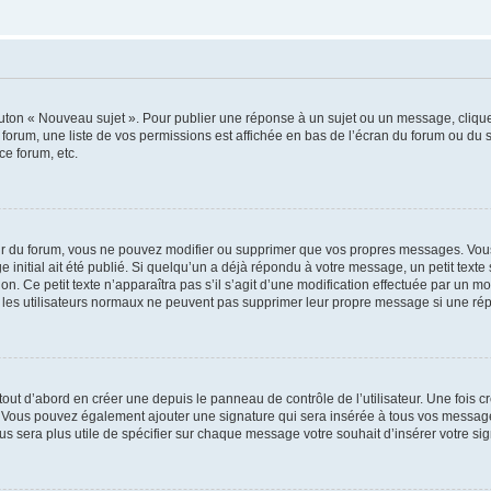
outon « Nouveau sujet ». Pour publier une réponse à un sujet ou un message, cliqu
 forum, une liste de vos permissions est affichée en bas de l’écran du forum ou du
ce forum, etc.
r du forum, vous ne pouvez modifier ou supprimer que vos propres messages. Vou
 initial ait été publié. Si quelqu’un a déjà répondu à votre message, un petit text
ion. Ce petit texte n’apparaîtra pas s’il s’agit d’une modification effectuée par un 
ue les utilisateurs normaux ne peuvent pas supprimer leur propre message si une ré
ut d’abord en créer une depuis le panneau de contrôle de l’utilisateur. Une fois c
ure. Vous pouvez également ajouter une signature qui sera insérée à tous vos mess
 vous sera plus utile de spécifier sur chaque message votre souhait d’insérer votre si