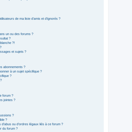
lisateurs de ma liste d’amis et d’ignorés ?
ans un ou des forums ?
sultat ?
blanche ?!
?
ssages et sujets ?
t les abonnements ?
onner à un sujet spécifique ?
ifique ?
 ?
ce forum ?
s jointes ?
cussions ?
ible ?
 d’abus ou d’ordres légaux liés à ce forum ?
r du forum ?