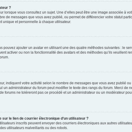
ateur ?
ur lorsque vous consultez un sujet. Une d’elles peut être une image associée à vo
mbre de messages que vous avez publié, ou permet de différencier votre statut parti
 unique et personnelle à chaque utilisateur.
ous pouvez ajouter un avatar en utilisant une des quatre méthodes suivantes : le serv
ent activer ou non la fonctionnalité des avatars et des méthodes qu’ils veuillent ren
forum.
ur, indiquent votre activité selon le nombre de messages que vous avez publié ou id
eul un administrateur du forum peut modifier le texte des rangs du forum. Merci de 
de forums ne toléreront pas ce procédé et un administrateur ou un modérateur pou
ur le lien de courrier électronique d’un utilisateur ?
s utilisateurs inscrits peuvent envoyer des courriers électroniques aux autres utili
es utilisateurs malveillants ou des robots.