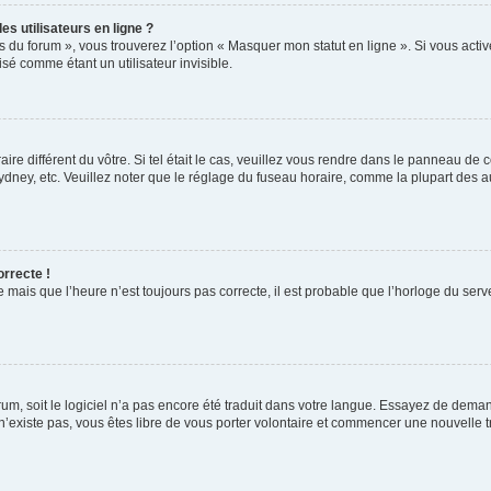
s utilisateurs en ligne ?
s du forum », vous trouverez l’option « Masquer mon statut en ligne ». Si vous activ
é comme étant un utilisateur invisible.
aire différent du vôtre. Si tel était le cas, veuillez vous rendre dans le panneau de co
ey, etc. Veuillez noter que le réglage du fuseau horaire, comme la plupart des autr
orrecte !
 mais que l’heure n’est toujours pas correcte, il est probable que l’horloge du serve
orum, soit le logiciel n’a pas encore été traduit dans votre langue. Essayez de deman
 n’existe pas, vous êtes libre de vous porter volontaire et commencer une nouvelle t