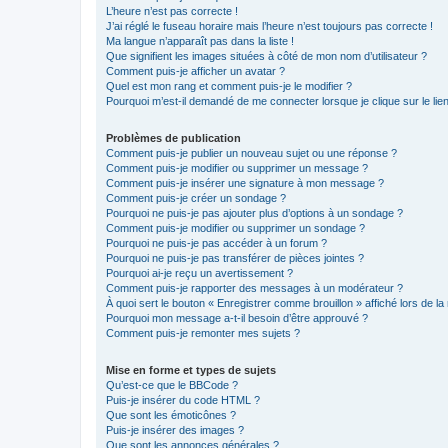
L’heure n’est pas correcte !
J’ai réglé le fuseau horaire mais l’heure n’est toujours pas correcte !
Ma langue n’apparaît pas dans la liste !
Que signifient les images situées à côté de mon nom d’utilisateur ?
Comment puis-je afficher un avatar ?
Quel est mon rang et comment puis-je le modifier ?
Pourquoi m’est-il demandé de me connecter lorsque je clique sur le lien 
Problèmes de publication
Comment puis-je publier un nouveau sujet ou une réponse ?
Comment puis-je modifier ou supprimer un message ?
Comment puis-je insérer une signature à mon message ?
Comment puis-je créer un sondage ?
Pourquoi ne puis-je pas ajouter plus d’options à un sondage ?
Comment puis-je modifier ou supprimer un sondage ?
Pourquoi ne puis-je pas accéder à un forum ?
Pourquoi ne puis-je pas transférer de pièces jointes ?
Pourquoi ai-je reçu un avertissement ?
Comment puis-je rapporter des messages à un modérateur ?
À quoi sert le bouton « Enregistrer comme brouillon » affiché lors de la 
Pourquoi mon message a-t-il besoin d’être approuvé ?
Comment puis-je remonter mes sujets ?
Mise en forme et types de sujets
Qu’est-ce que le BBCode ?
Puis-je insérer du code HTML ?
Que sont les émoticônes ?
Puis-je insérer des images ?
Que sont les annonces générales ?