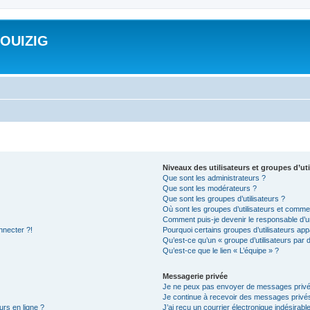
ROUIZIG
Niveaux des utilisateurs et groupes d’uti
Que sont les administrateurs ?
Que sont les modérateurs ?
Que sont les groupes d’utilisateurs ?
Où sont les groupes d’utilisateurs et commen
Comment puis-je devenir le responsable d’un
nnecter ?!
Pourquoi certains groupes d’utilisateurs app
Qu’est-ce qu’un « groupe d’utilisateurs par 
Qu’est-ce que le lien « L’équipe » ?
Messagerie privée
Je ne peux pas envoyer de messages privé
Je continue à recevoir des messages privés 
urs en ligne ?
J’ai reçu un courrier électronique indésirabl