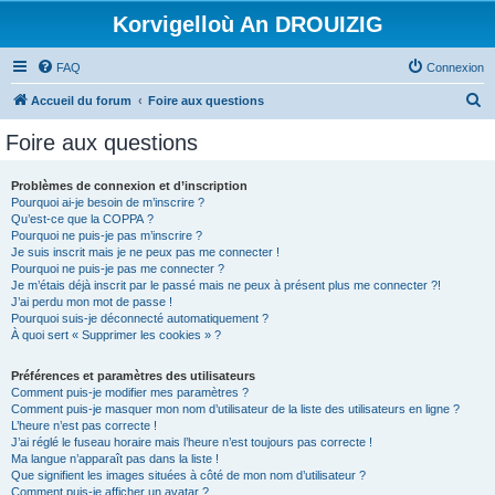
Korvigelloù An DROUIZIG
FAQ
Connexion
R
Accueil du forum
Foire aux questions
e
Foire aux questions
c
h
Problèmes de connexion et d’inscription
Pourquoi ai-je besoin de m’inscrire ?
e
Qu’est-ce que la COPPA ?
r
Pourquoi ne puis-je pas m’inscrire ?
Je suis inscrit mais je ne peux pas me connecter !
c
Pourquoi ne puis-je pas me connecter ?
Je m’étais déjà inscrit par le passé mais ne peux à présent plus me connecter ?!
h
J’ai perdu mon mot de passe !
e
Pourquoi suis-je déconnecté automatiquement ?
À quoi sert « Supprimer les cookies » ?
r
Préférences et paramètres des utilisateurs
Comment puis-je modifier mes paramètres ?
Comment puis-je masquer mon nom d’utilisateur de la liste des utilisateurs en ligne ?
L’heure n’est pas correcte !
J’ai réglé le fuseau horaire mais l’heure n’est toujours pas correcte !
Ma langue n’apparaît pas dans la liste !
Que signifient les images situées à côté de mon nom d’utilisateur ?
Comment puis-je afficher un avatar ?