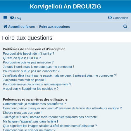
Korvigelloù An DROUIZIG
FAQ
Connexion
R
Accueil du forum
Foire aux questions
e
Foire aux questions
c
h
Problèmes de connexion et d’inscription
Pourquoi ai-je besoin de m’inscrire ?
e
Qu’est-ce que la COPPA ?
r
Pourquoi ne puis-je pas m’inscrire ?
Je suis inscrit mais je ne peux pas me connecter !
c
Pourquoi ne puis-je pas me connecter ?
Je m’étais déjà inscrit par le passé mais ne peux à présent plus me connecter ?!
h
J’ai perdu mon mot de passe !
e
Pourquoi suis-je déconnecté automatiquement ?
À quoi sert « Supprimer les cookies » ?
r
Préférences et paramètres des utilisateurs
Comment puis-je modifier mes paramètres ?
Comment puis-je masquer mon nom d’utilisateur de la liste des utilisateurs en ligne ?
L’heure n’est pas correcte !
J’ai réglé le fuseau horaire mais l’heure n’est toujours pas correcte !
Ma langue n’apparaît pas dans la liste !
Que signifient les images situées à côté de mon nom d’utilisateur ?
Comment puis-je afficher un avatar ?