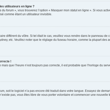
s utilisateurs en ligne ?
s du forum », vous trouverez l’option « Masquer mon statut en ligne ». Si vous activ
é comme étant un utilisateur invisible.
aire différent du vôtre. Si tel était le cas, veuillez vous rendre dans le panneau de co
ey, etc. Veuillez noter que le réglage du fuseau horaire, comme la plupart des autr
orrecte !
 mais que l’heure n’est toujours pas correcte, il est probable que l’horloge du serve
orum, soit le logiciel n’a pas encore été traduit dans votre langue. Essayez de deman
 n’existe pas, vous êtes libre de vous porter volontaire et commencer une nouvelle t