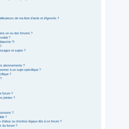
lisateurs de ma liste d’amis et d’ignorés ?
ans un ou des forums ?
sultat ?
blanche ?!
?
ssages et sujets ?
t les abonnements ?
onner à un sujet spécifique ?
ifique ?
 ?
ce forum ?
s jointes ?
cussions ?
ible ?
 d’abus ou d’ordres légaux liés à ce forum ?
r du forum ?