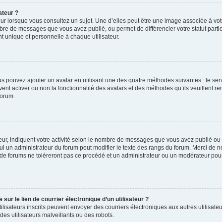
ateur ?
ur lorsque vous consultez un sujet. Une d’elles peut être une image associée à vo
mbre de messages que vous avez publié, ou permet de différencier votre statut parti
 unique et personnelle à chaque utilisateur.
ous pouvez ajouter un avatar en utilisant une des quatre méthodes suivantes : le serv
ent activer ou non la fonctionnalité des avatars et des méthodes qu’ils veuillent ren
forum.
ur, indiquent votre activité selon le nombre de messages que vous avez publié ou id
eul un administrateur du forum peut modifier le texte des rangs du forum. Merci de 
de forums ne toléreront pas ce procédé et un administrateur ou un modérateur pou
ur le lien de courrier électronique d’un utilisateur ?
s utilisateurs inscrits peuvent envoyer des courriers électroniques aux autres utili
es utilisateurs malveillants ou des robots.