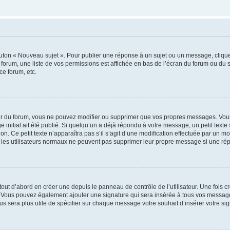
outon « Nouveau sujet ». Pour publier une réponse à un sujet ou un message, cliqu
 forum, une liste de vos permissions est affichée en bas de l’écran du forum ou du
ce forum, etc.
r du forum, vous ne pouvez modifier ou supprimer que vos propres messages. Vou
 initial ait été publié. Si quelqu’un a déjà répondu à votre message, un petit text
ion. Ce petit texte n’apparaîtra pas s’il s’agit d’une modification effectuée par un 
ue les utilisateurs normaux ne peuvent pas supprimer leur propre message si une ré
ut d’abord en créer une depuis le panneau de contrôle de l’utilisateur. Une fois c
ure. Vous pouvez également ajouter une signature qui sera insérée à tous vos mess
 vous sera plus utile de spécifier sur chaque message votre souhait d’insérer votre si