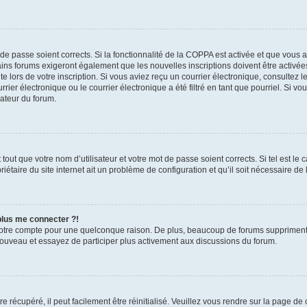
t de passe soient corrects. Si la fonctionnalité de la COPPA est activée et que vous 
ains forums exigeront également que les nouvelles inscriptions doivent être activée
te lors de votre inscription. Si vous aviez reçu un courrier électronique, consultez l
r électronique ou le courrier électronique a été filtré en tant que pourriel. Si vo
rateur du forum.
out que votre nom d’utilisateur et votre mot de passe soient corrects. Si tel est le
iétaire du site internet ait un problème de configuration et qu’il soit nécessaire de l
 plus me connecter ?!
votre compte pour une quelconque raison. De plus, beaucoup de forums suppriment pér
 nouveau et essayez de participer plus activement aux discussions du forum.
 récupéré, il peut facilement être réinitialisé. Veuillez vous rendre sur la page de