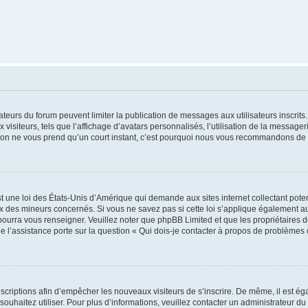
trateurs du forum peuvent limiter la publication de messages aux utilisateurs inscri
visiteurs, tels que l’affichage d’avatars personnalisés, l’utilisation de la messager
ription ne vous prend qu’un court instant, c’est pourquoi nous vous recommandons de l
t une loi des États-Unis d’Amérique qui demande aux sites internet collectant pot
 des mineurs concernés. Si vous ne savez pas si cette loi s’applique également au
 pourra vous renseigner. Veuillez noter que phpBB Limited et que les propriétaires
ue l’assistance porte sur la question « Qui dois-je contacter à propos de problèmes 
inscriptions afin d’empêcher les nouveaux visiteurs de s’inscrire. De même, il est é
s souhaitez utiliser. Pour plus d’informations, veuillez contacter un administrateur du