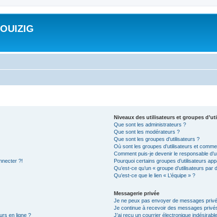
ROUIZIG
Niveaux des utilisateurs et groupes d’uti
Que sont les administrateurs ?
Que sont les modérateurs ?
Que sont les groupes d’utilisateurs ?
Où sont les groupes d’utilisateurs et commen
Comment puis-je devenir le responsable d’un
nnecter ?!
Pourquoi certains groupes d’utilisateurs app
Qu’est-ce qu’un « groupe d’utilisateurs par 
Qu’est-ce que le lien « L’équipe » ?
Messagerie privée
Je ne peux pas envoyer de messages privé
Je continue à recevoir des messages privés 
urs en ligne ?
J’ai reçu un courrier électronique indésirabl