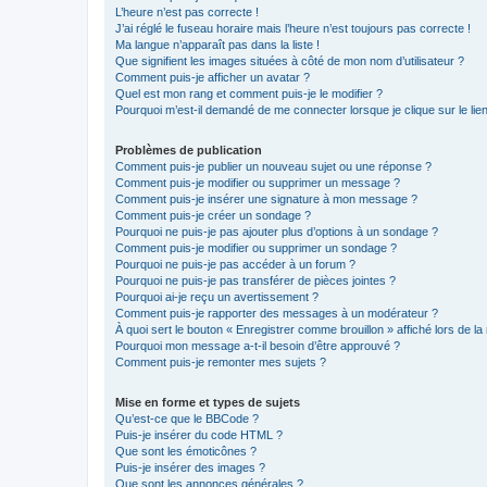
L’heure n’est pas correcte !
J’ai réglé le fuseau horaire mais l’heure n’est toujours pas correcte !
Ma langue n’apparaît pas dans la liste !
Que signifient les images situées à côté de mon nom d’utilisateur ?
Comment puis-je afficher un avatar ?
Quel est mon rang et comment puis-je le modifier ?
Pourquoi m’est-il demandé de me connecter lorsque je clique sur le lien 
Problèmes de publication
Comment puis-je publier un nouveau sujet ou une réponse ?
Comment puis-je modifier ou supprimer un message ?
Comment puis-je insérer une signature à mon message ?
Comment puis-je créer un sondage ?
Pourquoi ne puis-je pas ajouter plus d’options à un sondage ?
Comment puis-je modifier ou supprimer un sondage ?
Pourquoi ne puis-je pas accéder à un forum ?
Pourquoi ne puis-je pas transférer de pièces jointes ?
Pourquoi ai-je reçu un avertissement ?
Comment puis-je rapporter des messages à un modérateur ?
À quoi sert le bouton « Enregistrer comme brouillon » affiché lors de la 
Pourquoi mon message a-t-il besoin d’être approuvé ?
Comment puis-je remonter mes sujets ?
Mise en forme et types de sujets
Qu’est-ce que le BBCode ?
Puis-je insérer du code HTML ?
Que sont les émoticônes ?
Puis-je insérer des images ?
Que sont les annonces générales ?