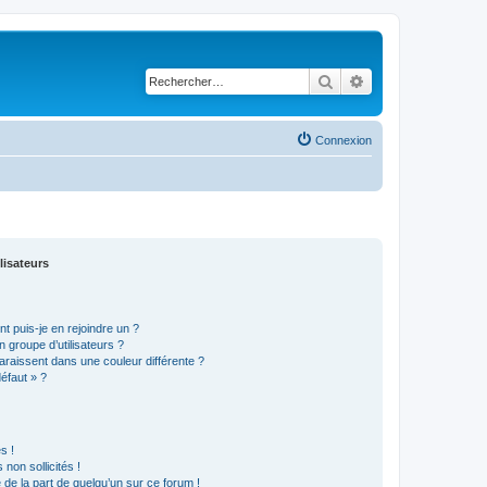
Rechercher
Recherche avancé
Connexion
lisateurs
t puis-je en rejoindre un ?
 groupe d’utilisateurs ?
araissent dans une couleur différente ?
défaut » ?
s !
non sollicités !
e de la part de quelqu’un sur ce forum !