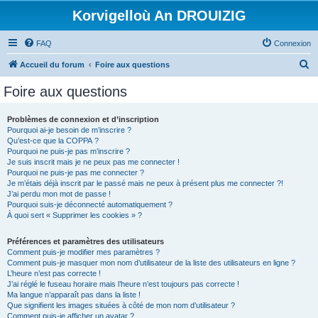
Korvigelloù An DROUIZIG
FAQ
Connexion
R
Accueil du forum
Foire aux questions
e
Foire aux questions
c
h
Problèmes de connexion et d’inscription
Pourquoi ai-je besoin de m’inscrire ?
e
Qu’est-ce que la COPPA ?
r
Pourquoi ne puis-je pas m’inscrire ?
Je suis inscrit mais je ne peux pas me connecter !
c
Pourquoi ne puis-je pas me connecter ?
Je m’étais déjà inscrit par le passé mais ne peux à présent plus me connecter ?!
h
J’ai perdu mon mot de passe !
e
Pourquoi suis-je déconnecté automatiquement ?
À quoi sert « Supprimer les cookies » ?
r
Préférences et paramètres des utilisateurs
Comment puis-je modifier mes paramètres ?
Comment puis-je masquer mon nom d’utilisateur de la liste des utilisateurs en ligne ?
L’heure n’est pas correcte !
J’ai réglé le fuseau horaire mais l’heure n’est toujours pas correcte !
Ma langue n’apparaît pas dans la liste !
Que signifient les images situées à côté de mon nom d’utilisateur ?
Comment puis-je afficher un avatar ?