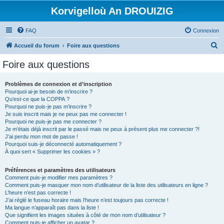
Korvigelloù An DROUIZIG
FAQ
Connexion
R
Accueil du forum
Foire aux questions
e
Foire aux questions
c
h
Problèmes de connexion et d’inscription
Pourquoi ai-je besoin de m’inscrire ?
e
Qu’est-ce que la COPPA ?
r
Pourquoi ne puis-je pas m’inscrire ?
Je suis inscrit mais je ne peux pas me connecter !
c
Pourquoi ne puis-je pas me connecter ?
Je m’étais déjà inscrit par le passé mais ne peux à présent plus me connecter ?!
h
J’ai perdu mon mot de passe !
e
Pourquoi suis-je déconnecté automatiquement ?
À quoi sert « Supprimer les cookies » ?
r
Préférences et paramètres des utilisateurs
Comment puis-je modifier mes paramètres ?
Comment puis-je masquer mon nom d’utilisateur de la liste des utilisateurs en ligne ?
L’heure n’est pas correcte !
J’ai réglé le fuseau horaire mais l’heure n’est toujours pas correcte !
Ma langue n’apparaît pas dans la liste !
Que signifient les images situées à côté de mon nom d’utilisateur ?
Comment puis-je afficher un avatar ?