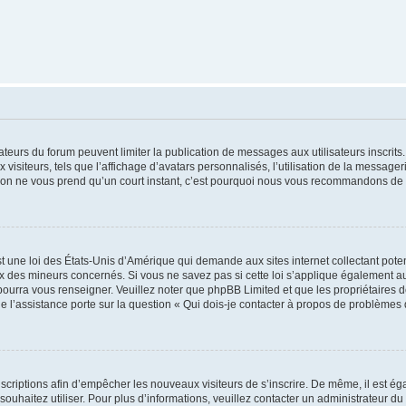
trateurs du forum peuvent limiter la publication de messages aux utilisateurs inscri
visiteurs, tels que l’affichage d’avatars personnalisés, l’utilisation de la messager
ription ne vous prend qu’un court instant, c’est pourquoi nous vous recommandons de l
t une loi des États-Unis d’Amérique qui demande aux sites internet collectant pot
 des mineurs concernés. Si vous ne savez pas si cette loi s’applique également au
 pourra vous renseigner. Veuillez noter que phpBB Limited et que les propriétaires
ue l’assistance porte sur la question « Qui dois-je contacter à propos de problèmes 
inscriptions afin d’empêcher les nouveaux visiteurs de s’inscrire. De même, il est é
s souhaitez utiliser. Pour plus d’informations, veuillez contacter un administrateur du