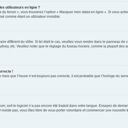
s utilisateurs en ligne ?
s du forum », vous trouverez l’option « Masquer mon statut en ligne ». Si vous activ
é comme étant un utilisateur invisible.
aire différent du vôtre. Si tel était le cas, veuillez vous rendre dans le panneau de co
ey, etc. Veuillez noter que le réglage du fuseau horaire, comme la plupart des autr
orrecte !
 mais que l’heure n’est toujours pas correcte, il est probable que l’horloge du serve
orum, soit le logiciel n’a pas encore été traduit dans votre langue. Essayez de deman
 n’existe pas, vous êtes libre de vous porter volontaire et commencer une nouvelle t