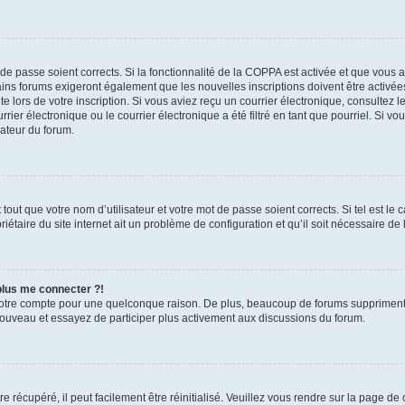
t de passe soient corrects. Si la fonctionnalité de la COPPA est activée et que vous 
ains forums exigeront également que les nouvelles inscriptions doivent être activée
te lors de votre inscription. Si vous aviez reçu un courrier électronique, consultez l
r électronique ou le courrier électronique a été filtré en tant que pourriel. Si vo
rateur du forum.
out que votre nom d’utilisateur et votre mot de passe soient corrects. Si tel est le
iétaire du site internet ait un problème de configuration et qu’il soit nécessaire de l
 plus me connecter ?!
votre compte pour une quelconque raison. De plus, beaucoup de forums suppriment pér
 nouveau et essayez de participer plus activement aux discussions du forum.
 récupéré, il peut facilement être réinitialisé. Veuillez vous rendre sur la page de