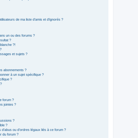
lisateurs de ma liste d’amis et d’ignorés ?
ans un ou des forums ?
sultat ?
blanche ?!
?
ssages et sujets ?
t les abonnements ?
onner à un sujet spécifique ?
ifique ?
 ?
ce forum ?
s jointes ?
cussions ?
ible ?
 d’abus ou d’ordres légaux liés à ce forum ?
r du forum ?