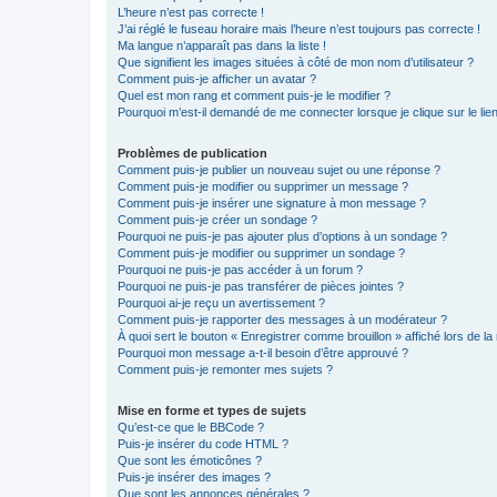
L’heure n’est pas correcte !
J’ai réglé le fuseau horaire mais l’heure n’est toujours pas correcte !
Ma langue n’apparaît pas dans la liste !
Que signifient les images situées à côté de mon nom d’utilisateur ?
Comment puis-je afficher un avatar ?
Quel est mon rang et comment puis-je le modifier ?
Pourquoi m’est-il demandé de me connecter lorsque je clique sur le lien 
Problèmes de publication
Comment puis-je publier un nouveau sujet ou une réponse ?
Comment puis-je modifier ou supprimer un message ?
Comment puis-je insérer une signature à mon message ?
Comment puis-je créer un sondage ?
Pourquoi ne puis-je pas ajouter plus d’options à un sondage ?
Comment puis-je modifier ou supprimer un sondage ?
Pourquoi ne puis-je pas accéder à un forum ?
Pourquoi ne puis-je pas transférer de pièces jointes ?
Pourquoi ai-je reçu un avertissement ?
Comment puis-je rapporter des messages à un modérateur ?
À quoi sert le bouton « Enregistrer comme brouillon » affiché lors de la 
Pourquoi mon message a-t-il besoin d’être approuvé ?
Comment puis-je remonter mes sujets ?
Mise en forme et types de sujets
Qu’est-ce que le BBCode ?
Puis-je insérer du code HTML ?
Que sont les émoticônes ?
Puis-je insérer des images ?
Que sont les annonces générales ?