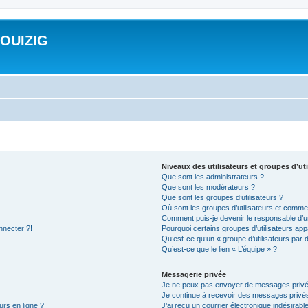
ROUIZIG
Niveaux des utilisateurs et groupes d’uti
Que sont les administrateurs ?
Que sont les modérateurs ?
Que sont les groupes d’utilisateurs ?
Où sont les groupes d’utilisateurs et commen
Comment puis-je devenir le responsable d’un
nnecter ?!
Pourquoi certains groupes d’utilisateurs app
Qu’est-ce qu’un « groupe d’utilisateurs par 
Qu’est-ce que le lien « L’équipe » ?
Messagerie privée
Je ne peux pas envoyer de messages privé
Je continue à recevoir des messages privés 
urs en ligne ?
J’ai reçu un courrier électronique indésirabl