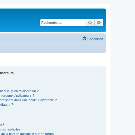
Rechercher
Recherche avancé
Connexion
lisateurs
t puis-je en rejoindre un ?
 groupe d’utilisateurs ?
araissent dans une couleur différente ?
défaut » ?
s !
non sollicités !
e de la part de quelqu’un sur ce forum !