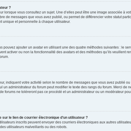
ateur ?
ur lorsque vous consultez un sujet. Une d’elles peut être une image associée à vo
mbre de messages que vous avez publié, ou permet de différencier votre statut parti
 unique et personnelle à chaque utilisateur.
ous pouvez ajouter un avatar en utilisant une des quatre méthodes suivantes : le serv
ent activer ou non la fonctionnalité des avatars et des méthodes qu’ils veuillent ren
forum.
ur, indiquent votre activité selon le nombre de messages que vous avez publié ou id
eul un administrateur du forum peut modifier le texte des rangs du forum. Merci de 
de forums ne toléreront pas ce procédé et un administrateur ou un modérateur pou
ur le lien de courrier électronique d’un utilisateur ?
s utilisateurs inscrits peuvent envoyer des courriers électroniques aux autres utili
es utilisateurs malveillants ou des robots.