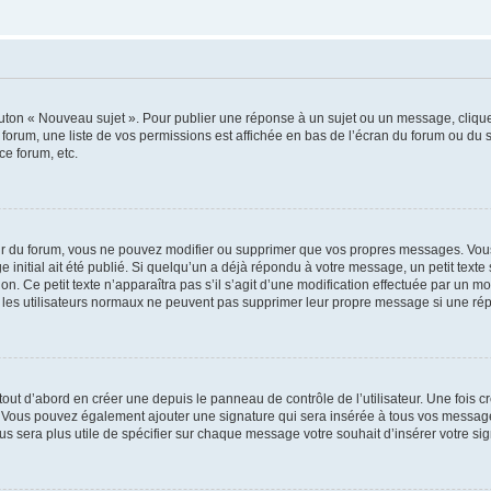
outon « Nouveau sujet ». Pour publier une réponse à un sujet ou un message, cliqu
 forum, une liste de vos permissions est affichée en bas de l’écran du forum ou du
ce forum, etc.
r du forum, vous ne pouvez modifier ou supprimer que vos propres messages. Vou
 initial ait été publié. Si quelqu’un a déjà répondu à votre message, un petit text
ion. Ce petit texte n’apparaîtra pas s’il s’agit d’une modification effectuée par un 
ue les utilisateurs normaux ne peuvent pas supprimer leur propre message si une ré
ut d’abord en créer une depuis le panneau de contrôle de l’utilisateur. Une fois c
ure. Vous pouvez également ajouter une signature qui sera insérée à tous vos mess
 vous sera plus utile de spécifier sur chaque message votre souhait d’insérer votre si