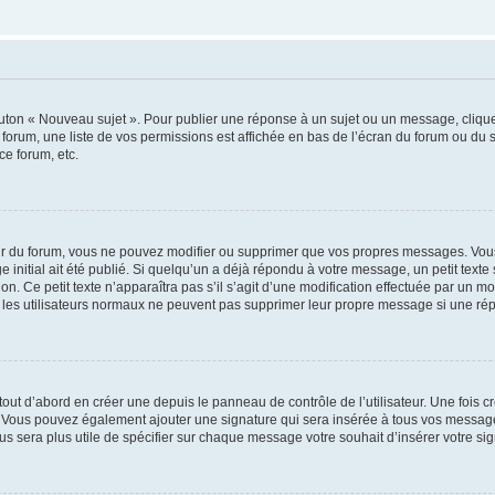
outon « Nouveau sujet ». Pour publier une réponse à un sujet ou un message, cliqu
 forum, une liste de vos permissions est affichée en bas de l’écran du forum ou du
ce forum, etc.
r du forum, vous ne pouvez modifier ou supprimer que vos propres messages. Vou
 initial ait été publié. Si quelqu’un a déjà répondu à votre message, un petit text
ion. Ce petit texte n’apparaîtra pas s’il s’agit d’une modification effectuée par un 
ue les utilisateurs normaux ne peuvent pas supprimer leur propre message si une ré
ut d’abord en créer une depuis le panneau de contrôle de l’utilisateur. Une fois c
ure. Vous pouvez également ajouter une signature qui sera insérée à tous vos mess
 vous sera plus utile de spécifier sur chaque message votre souhait d’insérer votre si