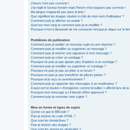
L’heure n’est pas correcte !
J’ai réglé le fuseau horaire mais l’heure n’est toujours pas correcte !
Ma langue n’apparaît pas dans la liste !
Que signifient les images situées à côté de mon nom d’utilisateur ?
Comment puis-je afficher un avatar ?
Quel est mon rang et comment puis-je le modifier ?
Pourquoi m’est-il demandé de me connecter lorsque je clique sur le lien 
Problèmes de publication
Comment puis-je publier un nouveau sujet ou une réponse ?
Comment puis-je modifier ou supprimer un message ?
Comment puis-je insérer une signature à mon message ?
Comment puis-je créer un sondage ?
Pourquoi ne puis-je pas ajouter plus d’options à un sondage ?
Comment puis-je modifier ou supprimer un sondage ?
Pourquoi ne puis-je pas accéder à un forum ?
Pourquoi ne puis-je pas transférer de pièces jointes ?
Pourquoi ai-je reçu un avertissement ?
Comment puis-je rapporter des messages à un modérateur ?
À quoi sert le bouton « Enregistrer comme brouillon » affiché lors de la 
Pourquoi mon message a-t-il besoin d’être approuvé ?
Comment puis-je remonter mes sujets ?
Mise en forme et types de sujets
Qu’est-ce que le BBCode ?
Puis-je insérer du code HTML ?
Que sont les émoticônes ?
Puis-je insérer des images ?
Que sont les annonces générales ?