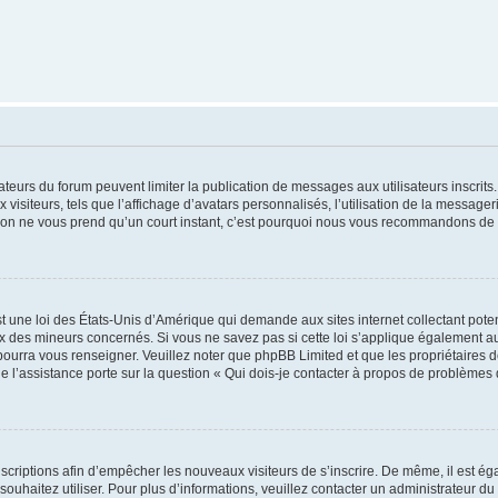
trateurs du forum peuvent limiter la publication de messages aux utilisateurs inscri
visiteurs, tels que l’affichage d’avatars personnalisés, l’utilisation de la messager
ription ne vous prend qu’un court instant, c’est pourquoi nous vous recommandons de l
t une loi des États-Unis d’Amérique qui demande aux sites internet collectant pot
 des mineurs concernés. Si vous ne savez pas si cette loi s’applique également au
 pourra vous renseigner. Veuillez noter que phpBB Limited et que les propriétaires
ue l’assistance porte sur la question « Qui dois-je contacter à propos de problèmes 
inscriptions afin d’empêcher les nouveaux visiteurs de s’inscrire. De même, il est é
s souhaitez utiliser. Pour plus d’informations, veuillez contacter un administrateur du