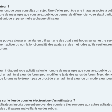
ateur ?
ur lorsque vous consultez un sujet. Une d’elles peut être une image associée à vo
mbre de messages que vous avez publié, ou permet de différencier votre statut parti
 unique et personnelle à chaque utilisateur.
ous pouvez ajouter un avatar en utilisant une des quatre méthodes suivantes : le serv
ent activer ou non la fonctionnalité des avatars et des méthodes qu’ils veuillent ren
forum.
ur, indiquent votre activité selon le nombre de messages que vous avez publié ou id
eul un administrateur du forum peut modifier le texte des rangs du forum. Merci de 
de forums ne toléreront pas ce procédé et un administrateur ou un modérateur pou
ur le lien de courrier électronique d’un utilisateur ?
s utilisateurs inscrits peuvent envoyer des courriers électroniques aux autres utili
es utilisateurs malveillants ou des robots.