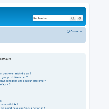
Rechercher
Recherche avancé
Connexion
lisateurs
t puis-je en rejoindre un ?
 groupe d’utilisateurs ?
araissent dans une couleur différente ?
défaut » ?
s !
non sollicités !
e de la part de quelqu’un sur ce forum !