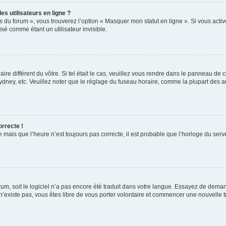
s utilisateurs en ligne ?
s du forum », vous trouverez l’option « Masquer mon statut en ligne ». Si vous activ
é comme étant un utilisateur invisible.
aire différent du vôtre. Si tel était le cas, veuillez vous rendre dans le panneau de co
ey, etc. Veuillez noter que le réglage du fuseau horaire, comme la plupart des autr
orrecte !
 mais que l’heure n’est toujours pas correcte, il est probable que l’horloge du serve
orum, soit le logiciel n’a pas encore été traduit dans votre langue. Essayez de deman
 n’existe pas, vous êtes libre de vous porter volontaire et commencer une nouvelle t