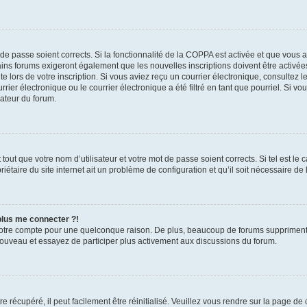
t de passe soient corrects. Si la fonctionnalité de la COPPA est activée et que vous 
ains forums exigeront également que les nouvelles inscriptions doivent être activée
te lors de votre inscription. Si vous aviez reçu un courrier électronique, consultez l
r électronique ou le courrier électronique a été filtré en tant que pourriel. Si vo
rateur du forum.
out que votre nom d’utilisateur et votre mot de passe soient corrects. Si tel est le
iétaire du site internet ait un problème de configuration et qu’il soit nécessaire de l
 plus me connecter ?!
votre compte pour une quelconque raison. De plus, beaucoup de forums suppriment pér
 nouveau et essayez de participer plus activement aux discussions du forum.
 récupéré, il peut facilement être réinitialisé. Veuillez vous rendre sur la page de