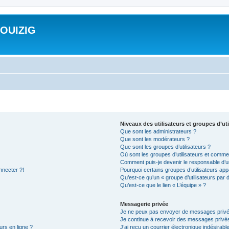
ROUIZIG
Niveaux des utilisateurs et groupes d’uti
Que sont les administrateurs ?
Que sont les modérateurs ?
Que sont les groupes d’utilisateurs ?
Où sont les groupes d’utilisateurs et commen
Comment puis-je devenir le responsable d’un
nnecter ?!
Pourquoi certains groupes d’utilisateurs app
Qu’est-ce qu’un « groupe d’utilisateurs par 
Qu’est-ce que le lien « L’équipe » ?
Messagerie privée
Je ne peux pas envoyer de messages privé
Je continue à recevoir des messages privés 
urs en ligne ?
J’ai reçu un courrier électronique indésirabl