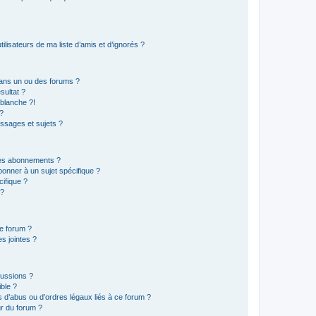
lisateurs de ma liste d’amis et d’ignorés ?
ans un ou des forums ?
sultat ?
blanche ?!
?
ssages et sujets ?
t les abonnements ?
onner à un sujet spécifique ?
ifique ?
 ?
ce forum ?
s jointes ?
cussions ?
ible ?
 d’abus ou d’ordres légaux liés à ce forum ?
r du forum ?