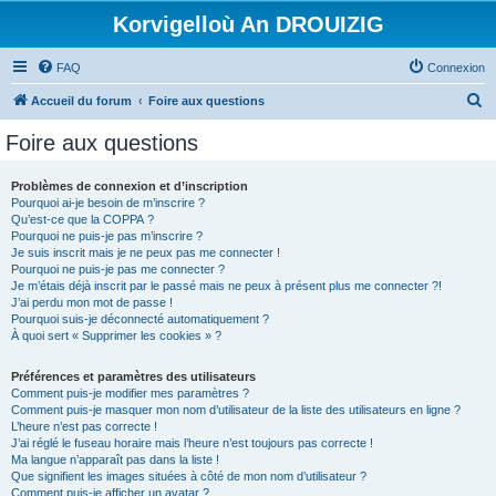
Korvigelloù An DROUIZIG
FAQ
Connexion
R
Accueil du forum
Foire aux questions
e
Foire aux questions
c
h
Problèmes de connexion et d’inscription
Pourquoi ai-je besoin de m’inscrire ?
e
Qu’est-ce que la COPPA ?
r
Pourquoi ne puis-je pas m’inscrire ?
Je suis inscrit mais je ne peux pas me connecter !
c
Pourquoi ne puis-je pas me connecter ?
Je m’étais déjà inscrit par le passé mais ne peux à présent plus me connecter ?!
h
J’ai perdu mon mot de passe !
e
Pourquoi suis-je déconnecté automatiquement ?
À quoi sert « Supprimer les cookies » ?
r
Préférences et paramètres des utilisateurs
Comment puis-je modifier mes paramètres ?
Comment puis-je masquer mon nom d’utilisateur de la liste des utilisateurs en ligne ?
L’heure n’est pas correcte !
J’ai réglé le fuseau horaire mais l’heure n’est toujours pas correcte !
Ma langue n’apparaît pas dans la liste !
Que signifient les images situées à côté de mon nom d’utilisateur ?
Comment puis-je afficher un avatar ?