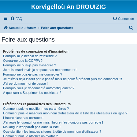
Korvigelloù An DROUIZIG
FAQ
Connexion
R
Accueil du forum
Foire aux questions
e
Foire aux questions
c
h
Problèmes de connexion et d’inscription
Pourquoi ai-je besoin de m’inscrire ?
e
Qu’est-ce que la COPPA ?
r
Pourquoi ne puis-je pas m’inscrire ?
Je suis inscrit mais je ne peux pas me connecter !
c
Pourquoi ne puis-je pas me connecter ?
Je m’étais déjà inscrit par le passé mais ne peux à présent plus me connecter ?!
h
J’ai perdu mon mot de passe !
e
Pourquoi suis-je déconnecté automatiquement ?
À quoi sert « Supprimer les cookies » ?
r
Préférences et paramètres des utilisateurs
Comment puis-je modifier mes paramètres ?
Comment puis-je masquer mon nom d’utilisateur de la liste des utilisateurs en ligne ?
L’heure n’est pas correcte !
J’ai réglé le fuseau horaire mais l’heure n’est toujours pas correcte !
Ma langue n’apparaît pas dans la liste !
Que signifient les images situées à côté de mon nom d’utilisateur ?
Comment puis-je afficher un avatar ?