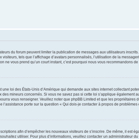
trateurs du forum peuvent limiter la publication de messages aux utilisateurs inscri
visiteurs, tels que l’affichage d’avatars personnalisés, l’utilisation de la messager
ription ne vous prend qu’un court instant, c’est pourquoi nous vous recommandons de l
t une loi des États-Unis d’Amérique qui demande aux sites internet collectant pot
 des mineurs concernés. Si vous ne savez pas si cette loi s’applique également au
 pourra vous renseigner. Veuillez noter que phpBB Limited et que les propriétaires
ue l’assistance porte sur la question « Qui dois-je contacter à propos de problèmes 
inscriptions afin d’empêcher les nouveaux visiteurs de s’inscrire. De même, il est é
s souhaitez utiliser. Pour plus d’informations, veuillez contacter un administrateur du