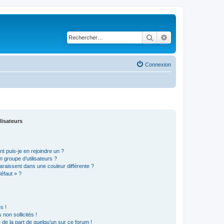
Rechercher
Recherche avancé
Connexion
lisateurs
t puis-je en rejoindre un ?
 groupe d’utilisateurs ?
araissent dans une couleur différente ?
défaut » ?
s !
non sollicités !
e de la part de quelqu’un sur ce forum !