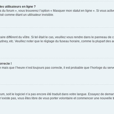
s utilisateurs en ligne ?
s du forum », vous trouverez l’option « Masquer mon statut en ligne ». Si vous activ
é comme étant un utilisateur invisible.
aire différent du vôtre. Si tel était le cas, veuillez vous rendre dans le panneau de co
ey, etc. Veuillez noter que le réglage du fuseau horaire, comme la plupart des autr
orrecte !
 mais que l’heure n’est toujours pas correcte, il est probable que l’horloge du serve
orum, soit le logiciel n’a pas encore été traduit dans votre langue. Essayez de deman
 n’existe pas, vous êtes libre de vous porter volontaire et commencer une nouvelle t