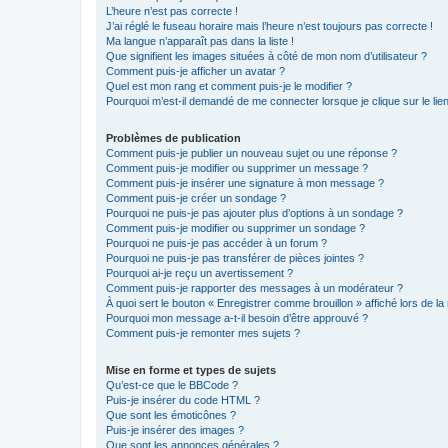
L’heure n’est pas correcte !
J’ai réglé le fuseau horaire mais l’heure n’est toujours pas correcte !
Ma langue n’apparaît pas dans la liste !
Que signifient les images situées à côté de mon nom d’utilisateur ?
Comment puis-je afficher un avatar ?
Quel est mon rang et comment puis-je le modifier ?
Pourquoi m’est-il demandé de me connecter lorsque je clique sur le lien 
Problèmes de publication
Comment puis-je publier un nouveau sujet ou une réponse ?
Comment puis-je modifier ou supprimer un message ?
Comment puis-je insérer une signature à mon message ?
Comment puis-je créer un sondage ?
Pourquoi ne puis-je pas ajouter plus d’options à un sondage ?
Comment puis-je modifier ou supprimer un sondage ?
Pourquoi ne puis-je pas accéder à un forum ?
Pourquoi ne puis-je pas transférer de pièces jointes ?
Pourquoi ai-je reçu un avertissement ?
Comment puis-je rapporter des messages à un modérateur ?
À quoi sert le bouton « Enregistrer comme brouillon » affiché lors de la 
Pourquoi mon message a-t-il besoin d’être approuvé ?
Comment puis-je remonter mes sujets ?
Mise en forme et types de sujets
Qu’est-ce que le BBCode ?
Puis-je insérer du code HTML ?
Que sont les émoticônes ?
Puis-je insérer des images ?
Que sont les annonces générales ?