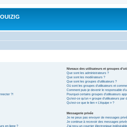
ROUIZIG
Niveaux des utilisateurs et groupes d’uti
Que sont les administrateurs ?
Que sont les modérateurs ?
Que sont les groupes d’utilisateurs ?
Où sont les groupes d’utilisateurs et commen
Comment puis-je devenir le responsable d’un
nnecter ?!
Pourquoi certains groupes d’utilisateurs app
Qu’est-ce qu’un « groupe d’utilisateurs par 
Qu’est-ce que le lien « L’équipe » ?
Messagerie privée
Je ne peux pas envoyer de messages privé
Je continue à recevoir des messages privés 
urs en ligne ?
J’ai reçu un courrier électronique indésirabl