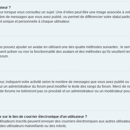
ateur ?
ur lorsque vous consultez un sujet. Une d’elles peut être une image associée à vo
mbre de messages que vous avez publié, ou permet de différencier votre statut parti
 unique et personnelle à chaque utilisateur.
ous pouvez ajouter un avatar en utilisant une des quatre méthodes suivantes : le serv
ent activer ou non la fonctionnalité des avatars et des méthodes qu’ils veuillent ren
forum.
ur, indiquent votre activité selon le nombre de messages que vous avez publié ou id
eul un administrateur du forum peut modifier le texte des rangs du forum. Merci de 
de forums ne toléreront pas ce procédé et un administrateur ou un modérateur pou
ur le lien de courrier électronique d’un utilisateur ?
s utilisateurs inscrits peuvent envoyer des courriers électroniques aux autres utili
es utilisateurs malveillants ou des robots.