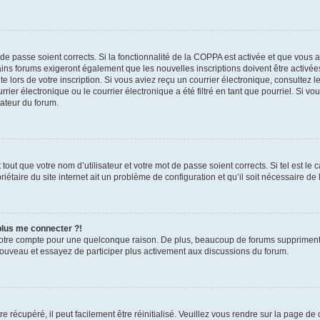
t de passe soient corrects. Si la fonctionnalité de la COPPA est activée et que vous 
ains forums exigeront également que les nouvelles inscriptions doivent être activée
te lors de votre inscription. Si vous aviez reçu un courrier électronique, consultez l
r électronique ou le courrier électronique a été filtré en tant que pourriel. Si vo
rateur du forum.
out que votre nom d’utilisateur et votre mot de passe soient corrects. Si tel est le
iétaire du site internet ait un problème de configuration et qu’il soit nécessaire de l
 plus me connecter ?!
votre compte pour une quelconque raison. De plus, beaucoup de forums suppriment pér
 nouveau et essayez de participer plus activement aux discussions du forum.
 récupéré, il peut facilement être réinitialisé. Veuillez vous rendre sur la page de