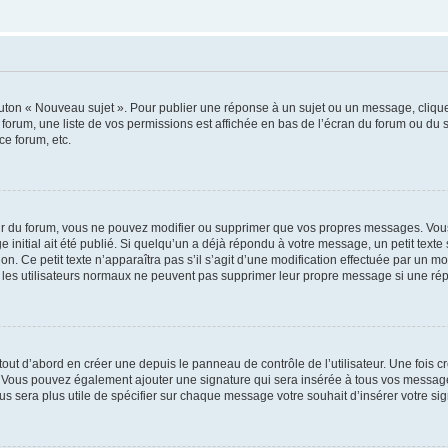
outon « Nouveau sujet ». Pour publier une réponse à un sujet ou un message, cliqu
 forum, une liste de vos permissions est affichée en bas de l’écran du forum ou du
ce forum, etc.
r du forum, vous ne pouvez modifier ou supprimer que vos propres messages. Vou
 initial ait été publié. Si quelqu’un a déjà répondu à votre message, un petit text
ion. Ce petit texte n’apparaîtra pas s’il s’agit d’une modification effectuée par un 
ue les utilisateurs normaux ne peuvent pas supprimer leur propre message si une ré
ut d’abord en créer une depuis le panneau de contrôle de l’utilisateur. Une fois c
ure. Vous pouvez également ajouter une signature qui sera insérée à tous vos mess
 vous sera plus utile de spécifier sur chaque message votre souhait d’insérer votre si