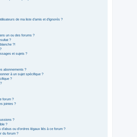
lisateurs de ma liste d’amis et d’ignorés ?
ans un ou des forums ?
sultat ?
blanche ?!
?
ssages et sujets ?
t les abonnements ?
onner à un sujet spécifique ?
ifique ?
 ?
ce forum ?
s jointes ?
cussions ?
ible ?
 d’abus ou d’ordres légaux liés à ce forum ?
r du forum ?