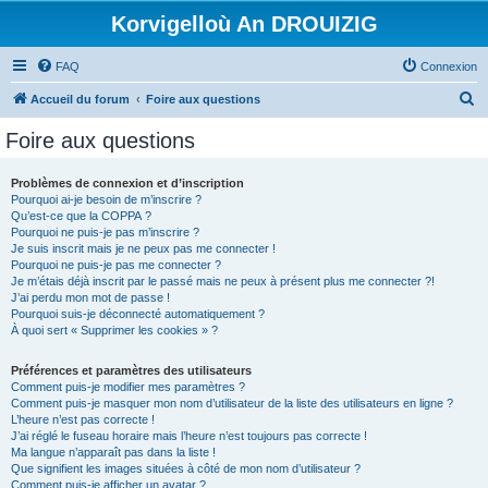
Korvigelloù An DROUIZIG
FAQ
Connexion
R
Accueil du forum
Foire aux questions
e
Foire aux questions
c
h
Problèmes de connexion et d’inscription
Pourquoi ai-je besoin de m’inscrire ?
e
Qu’est-ce que la COPPA ?
r
Pourquoi ne puis-je pas m’inscrire ?
Je suis inscrit mais je ne peux pas me connecter !
c
Pourquoi ne puis-je pas me connecter ?
Je m’étais déjà inscrit par le passé mais ne peux à présent plus me connecter ?!
h
J’ai perdu mon mot de passe !
e
Pourquoi suis-je déconnecté automatiquement ?
À quoi sert « Supprimer les cookies » ?
r
Préférences et paramètres des utilisateurs
Comment puis-je modifier mes paramètres ?
Comment puis-je masquer mon nom d’utilisateur de la liste des utilisateurs en ligne ?
L’heure n’est pas correcte !
J’ai réglé le fuseau horaire mais l’heure n’est toujours pas correcte !
Ma langue n’apparaît pas dans la liste !
Que signifient les images situées à côté de mon nom d’utilisateur ?
Comment puis-je afficher un avatar ?