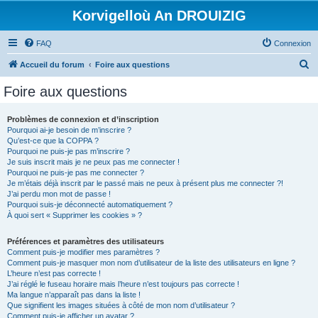
Korvigelloù An DROUIZIG
FAQ
Connexion
R
Accueil du forum
Foire aux questions
e
Foire aux questions
c
h
Problèmes de connexion et d’inscription
Pourquoi ai-je besoin de m’inscrire ?
e
Qu’est-ce que la COPPA ?
r
Pourquoi ne puis-je pas m’inscrire ?
Je suis inscrit mais je ne peux pas me connecter !
c
Pourquoi ne puis-je pas me connecter ?
Je m’étais déjà inscrit par le passé mais ne peux à présent plus me connecter ?!
h
J’ai perdu mon mot de passe !
e
Pourquoi suis-je déconnecté automatiquement ?
À quoi sert « Supprimer les cookies » ?
r
Préférences et paramètres des utilisateurs
Comment puis-je modifier mes paramètres ?
Comment puis-je masquer mon nom d’utilisateur de la liste des utilisateurs en ligne ?
L’heure n’est pas correcte !
J’ai réglé le fuseau horaire mais l’heure n’est toujours pas correcte !
Ma langue n’apparaît pas dans la liste !
Que signifient les images situées à côté de mon nom d’utilisateur ?
Comment puis-je afficher un avatar ?