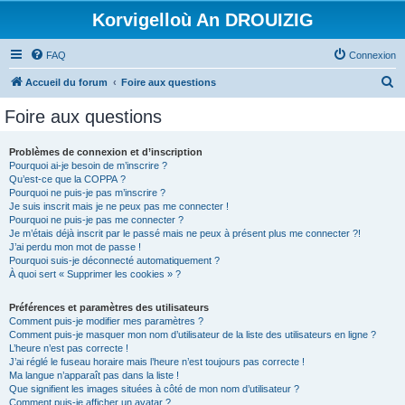
Korvigelloù An DROUIZIG
FAQ
Connexion
R
Accueil du forum
Foire aux questions
e
Foire aux questions
c
h
Problèmes de connexion et d’inscription
Pourquoi ai-je besoin de m’inscrire ?
e
Qu’est-ce que la COPPA ?
r
Pourquoi ne puis-je pas m’inscrire ?
Je suis inscrit mais je ne peux pas me connecter !
c
Pourquoi ne puis-je pas me connecter ?
Je m’étais déjà inscrit par le passé mais ne peux à présent plus me connecter ?!
h
J’ai perdu mon mot de passe !
e
Pourquoi suis-je déconnecté automatiquement ?
À quoi sert « Supprimer les cookies » ?
r
Préférences et paramètres des utilisateurs
Comment puis-je modifier mes paramètres ?
Comment puis-je masquer mon nom d’utilisateur de la liste des utilisateurs en ligne ?
L’heure n’est pas correcte !
J’ai réglé le fuseau horaire mais l’heure n’est toujours pas correcte !
Ma langue n’apparaît pas dans la liste !
Que signifient les images situées à côté de mon nom d’utilisateur ?
Comment puis-je afficher un avatar ?