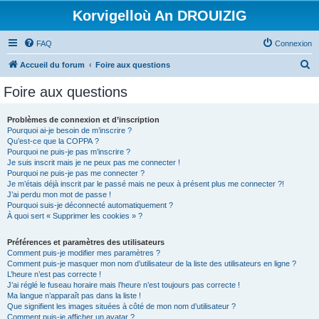
Korvigelloù An DROUIZIG
FAQ
Connexion
R
Accueil du forum
Foire aux questions
e
Foire aux questions
c
h
Problèmes de connexion et d’inscription
Pourquoi ai-je besoin de m’inscrire ?
e
Qu’est-ce que la COPPA ?
r
Pourquoi ne puis-je pas m’inscrire ?
Je suis inscrit mais je ne peux pas me connecter !
c
Pourquoi ne puis-je pas me connecter ?
Je m’étais déjà inscrit par le passé mais ne peux à présent plus me connecter ?!
h
J’ai perdu mon mot de passe !
e
Pourquoi suis-je déconnecté automatiquement ?
À quoi sert « Supprimer les cookies » ?
r
Préférences et paramètres des utilisateurs
Comment puis-je modifier mes paramètres ?
Comment puis-je masquer mon nom d’utilisateur de la liste des utilisateurs en ligne ?
L’heure n’est pas correcte !
J’ai réglé le fuseau horaire mais l’heure n’est toujours pas correcte !
Ma langue n’apparaît pas dans la liste !
Que signifient les images situées à côté de mon nom d’utilisateur ?
Comment puis-je afficher un avatar ?