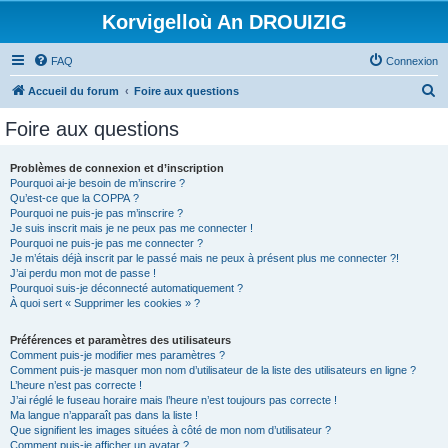
Korvigelloù An DROUIZIG
FAQ
Connexion
R
Accueil du forum
Foire aux questions
e
Foire aux questions
c
h
Problèmes de connexion et d’inscription
Pourquoi ai-je besoin de m’inscrire ?
e
Qu’est-ce que la COPPA ?
r
Pourquoi ne puis-je pas m’inscrire ?
Je suis inscrit mais je ne peux pas me connecter !
c
Pourquoi ne puis-je pas me connecter ?
Je m’étais déjà inscrit par le passé mais ne peux à présent plus me connecter ?!
h
J’ai perdu mon mot de passe !
e
Pourquoi suis-je déconnecté automatiquement ?
À quoi sert « Supprimer les cookies » ?
r
Préférences et paramètres des utilisateurs
Comment puis-je modifier mes paramètres ?
Comment puis-je masquer mon nom d’utilisateur de la liste des utilisateurs en ligne ?
L’heure n’est pas correcte !
J’ai réglé le fuseau horaire mais l’heure n’est toujours pas correcte !
Ma langue n’apparaît pas dans la liste !
Que signifient les images situées à côté de mon nom d’utilisateur ?
Comment puis-je afficher un avatar ?