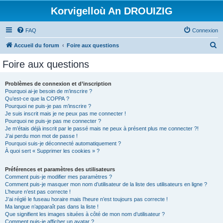
Korvigelloù An DROUIZIG
FAQ
Connexion
R
Accueil du forum
Foire aux questions
e
Foire aux questions
c
h
Problèmes de connexion et d’inscription
Pourquoi ai-je besoin de m’inscrire ?
e
Qu’est-ce que la COPPA ?
r
Pourquoi ne puis-je pas m’inscrire ?
Je suis inscrit mais je ne peux pas me connecter !
c
Pourquoi ne puis-je pas me connecter ?
Je m’étais déjà inscrit par le passé mais ne peux à présent plus me connecter ?!
h
J’ai perdu mon mot de passe !
e
Pourquoi suis-je déconnecté automatiquement ?
À quoi sert « Supprimer les cookies » ?
r
Préférences et paramètres des utilisateurs
Comment puis-je modifier mes paramètres ?
Comment puis-je masquer mon nom d’utilisateur de la liste des utilisateurs en ligne ?
L’heure n’est pas correcte !
J’ai réglé le fuseau horaire mais l’heure n’est toujours pas correcte !
Ma langue n’apparaît pas dans la liste !
Que signifient les images situées à côté de mon nom d’utilisateur ?
Comment puis-je afficher un avatar ?