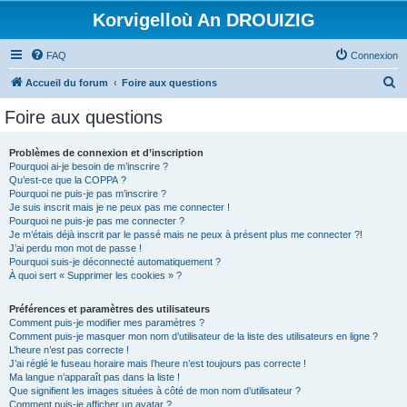
Korvigelloù An DROUIZIG
FAQ
Connexion
R
Accueil du forum
Foire aux questions
e
Foire aux questions
c
h
Problèmes de connexion et d’inscription
Pourquoi ai-je besoin de m’inscrire ?
e
Qu’est-ce que la COPPA ?
r
Pourquoi ne puis-je pas m’inscrire ?
Je suis inscrit mais je ne peux pas me connecter !
c
Pourquoi ne puis-je pas me connecter ?
Je m’étais déjà inscrit par le passé mais ne peux à présent plus me connecter ?!
h
J’ai perdu mon mot de passe !
e
Pourquoi suis-je déconnecté automatiquement ?
À quoi sert « Supprimer les cookies » ?
r
Préférences et paramètres des utilisateurs
Comment puis-je modifier mes paramètres ?
Comment puis-je masquer mon nom d’utilisateur de la liste des utilisateurs en ligne ?
L’heure n’est pas correcte !
J’ai réglé le fuseau horaire mais l’heure n’est toujours pas correcte !
Ma langue n’apparaît pas dans la liste !
Que signifient les images situées à côté de mon nom d’utilisateur ?
Comment puis-je afficher un avatar ?