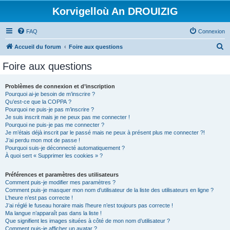
Korvigelloù An DROUIZIG
FAQ
Connexion
R
Accueil du forum
Foire aux questions
e
Foire aux questions
c
h
Problèmes de connexion et d’inscription
Pourquoi ai-je besoin de m’inscrire ?
e
Qu’est-ce que la COPPA ?
r
Pourquoi ne puis-je pas m’inscrire ?
Je suis inscrit mais je ne peux pas me connecter !
c
Pourquoi ne puis-je pas me connecter ?
Je m’étais déjà inscrit par le passé mais ne peux à présent plus me connecter ?!
h
J’ai perdu mon mot de passe !
e
Pourquoi suis-je déconnecté automatiquement ?
À quoi sert « Supprimer les cookies » ?
r
Préférences et paramètres des utilisateurs
Comment puis-je modifier mes paramètres ?
Comment puis-je masquer mon nom d’utilisateur de la liste des utilisateurs en ligne ?
L’heure n’est pas correcte !
J’ai réglé le fuseau horaire mais l’heure n’est toujours pas correcte !
Ma langue n’apparaît pas dans la liste !
Que signifient les images situées à côté de mon nom d’utilisateur ?
Comment puis-je afficher un avatar ?