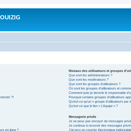
ROUIZIG
Niveaux des utilisateurs et groupes d’uti
Que sont les administrateurs ?
Que sont les modérateurs ?
Que sont les groupes d’utilisateurs ?
Où sont les groupes d’utilisateurs et commen
Comment puis-je devenir le responsable d’un
nnecter ?!
Pourquoi certains groupes d’utilisateurs app
Qu’est-ce qu’un « groupe d’utilisateurs par 
Qu’est-ce que le lien « L’équipe » ?
Messagerie privée
Je ne peux pas envoyer de messages privé
Je continue à recevoir des messages privés 
urs en ligne ?
J’ai reçu un courrier électronique indésirabl