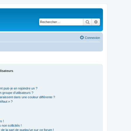
Rechercher
Recherche avancé
Connexion
lisateurs
t puis-je en rejoindre un ?
 groupe d’utilisateurs ?
araissent dans une couleur différente ?
défaut » ?
s !
non sollicités !
e de la part de quelqu’un sur ce forum !