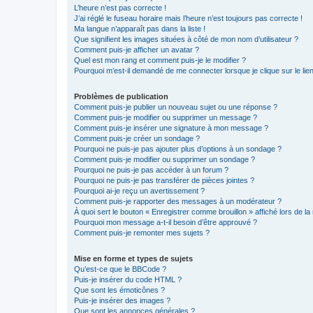
L’heure n’est pas correcte !
J’ai réglé le fuseau horaire mais l’heure n’est toujours pas correcte !
Ma langue n’apparaît pas dans la liste !
Que signifient les images situées à côté de mon nom d’utilisateur ?
Comment puis-je afficher un avatar ?
Quel est mon rang et comment puis-je le modifier ?
Pourquoi m’est-il demandé de me connecter lorsque je clique sur le lien 
Problèmes de publication
Comment puis-je publier un nouveau sujet ou une réponse ?
Comment puis-je modifier ou supprimer un message ?
Comment puis-je insérer une signature à mon message ?
Comment puis-je créer un sondage ?
Pourquoi ne puis-je pas ajouter plus d’options à un sondage ?
Comment puis-je modifier ou supprimer un sondage ?
Pourquoi ne puis-je pas accéder à un forum ?
Pourquoi ne puis-je pas transférer de pièces jointes ?
Pourquoi ai-je reçu un avertissement ?
Comment puis-je rapporter des messages à un modérateur ?
À quoi sert le bouton « Enregistrer comme brouillon » affiché lors de la 
Pourquoi mon message a-t-il besoin d’être approuvé ?
Comment puis-je remonter mes sujets ?
Mise en forme et types de sujets
Qu’est-ce que le BBCode ?
Puis-je insérer du code HTML ?
Que sont les émoticônes ?
Puis-je insérer des images ?
Que sont les annonces générales ?