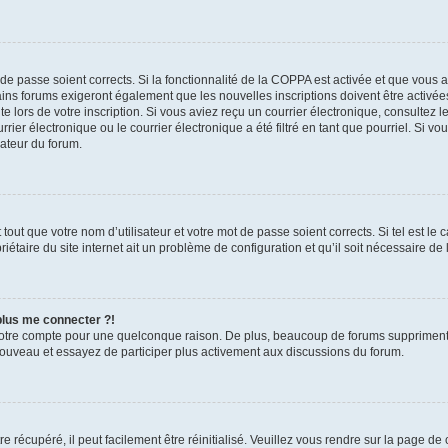
t de passe soient corrects. Si la fonctionnalité de la COPPA est activée et que vous 
ains forums exigeront également que les nouvelles inscriptions doivent être activée
te lors de votre inscription. Si vous aviez reçu un courrier électronique, consultez l
r électronique ou le courrier électronique a été filtré en tant que pourriel. Si vo
rateur du forum.
out que votre nom d’utilisateur et votre mot de passe soient corrects. Si tel est le
iétaire du site internet ait un problème de configuration et qu’il soit nécessaire de l
 plus me connecter ?!
votre compte pour une quelconque raison. De plus, beaucoup de forums suppriment pér
 nouveau et essayez de participer plus activement aux discussions du forum.
 récupéré, il peut facilement être réinitialisé. Veuillez vous rendre sur la page de