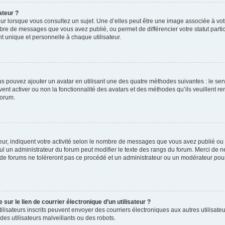
ateur ?
ur lorsque vous consultez un sujet. Une d’elles peut être une image associée à vo
mbre de messages que vous avez publié, ou permet de différencier votre statut parti
 unique et personnelle à chaque utilisateur.
ous pouvez ajouter un avatar en utilisant une des quatre méthodes suivantes : le serv
ent activer ou non la fonctionnalité des avatars et des méthodes qu’ils veuillent ren
forum.
ur, indiquent votre activité selon le nombre de messages que vous avez publié ou id
eul un administrateur du forum peut modifier le texte des rangs du forum. Merci de 
de forums ne toléreront pas ce procédé et un administrateur ou un modérateur pou
ur le lien de courrier électronique d’un utilisateur ?
s utilisateurs inscrits peuvent envoyer des courriers électroniques aux autres utili
es utilisateurs malveillants ou des robots.