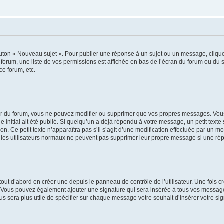
outon « Nouveau sujet ». Pour publier une réponse à un sujet ou un message, cliqu
 forum, une liste de vos permissions est affichée en bas de l’écran du forum ou du
ce forum, etc.
r du forum, vous ne pouvez modifier ou supprimer que vos propres messages. Vou
 initial ait été publié. Si quelqu’un a déjà répondu à votre message, un petit text
ion. Ce petit texte n’apparaîtra pas s’il s’agit d’une modification effectuée par un 
ue les utilisateurs normaux ne peuvent pas supprimer leur propre message si une ré
ut d’abord en créer une depuis le panneau de contrôle de l’utilisateur. Une fois c
ure. Vous pouvez également ajouter une signature qui sera insérée à tous vos mess
 vous sera plus utile de spécifier sur chaque message votre souhait d’insérer votre si