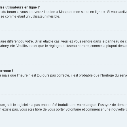
s utilisateurs en ligne ?
s du forum », vous trouverez l’option « Masquer mon statut en ligne ». Si vous activ
é comme étant un utilisateur invisible.
aire différent du vôtre. Si tel était le cas, veuillez vous rendre dans le panneau de co
ey, etc. Veuillez noter que le réglage du fuseau horaire, comme la plupart des autr
orrecte !
 mais que l’heure n’est toujours pas correcte, il est probable que l’horloge du serve
orum, soit le logiciel n’a pas encore été traduit dans votre langue. Essayez de deman
 n’existe pas, vous êtes libre de vous porter volontaire et commencer une nouvelle t