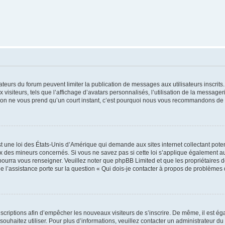
trateurs du forum peuvent limiter la publication de messages aux utilisateurs inscri
visiteurs, tels que l’affichage d’avatars personnalisés, l’utilisation de la messager
ription ne vous prend qu’un court instant, c’est pourquoi nous vous recommandons de l
t une loi des États-Unis d’Amérique qui demande aux sites internet collectant pot
 des mineurs concernés. Si vous ne savez pas si cette loi s’applique également au
 pourra vous renseigner. Veuillez noter que phpBB Limited et que les propriétaires
ue l’assistance porte sur la question « Qui dois-je contacter à propos de problèmes 
inscriptions afin d’empêcher les nouveaux visiteurs de s’inscrire. De même, il est é
s souhaitez utiliser. Pour plus d’informations, veuillez contacter un administrateur du