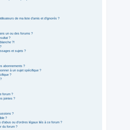
lisateurs de ma liste d’amis et d’ignorés ?
ans un ou des forums ?
sultat ?
blanche ?!
?
ssages et sujets ?
t les abonnements ?
onner à un sujet spécifique ?
ifique ?
 ?
ce forum ?
s jointes ?
cussions ?
ible ?
 d’abus ou d’ordres légaux liés à ce forum ?
r du forum ?