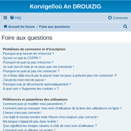
Korvigelloù An DROUIZIG
FAQ
Connexion
R
Accueil du forum
Foire aux questions
e
Foire aux questions
c
h
Problèmes de connexion et d’inscription
Pourquoi ai-je besoin de m’inscrire ?
e
Qu’est-ce que la COPPA ?
r
Pourquoi ne puis-je pas m’inscrire ?
Je suis inscrit mais je ne peux pas me connecter !
c
Pourquoi ne puis-je pas me connecter ?
Je m’étais déjà inscrit par le passé mais ne peux à présent plus me connecter ?!
h
J’ai perdu mon mot de passe !
e
Pourquoi suis-je déconnecté automatiquement ?
À quoi sert « Supprimer les cookies » ?
r
Préférences et paramètres des utilisateurs
Comment puis-je modifier mes paramètres ?
Comment puis-je masquer mon nom d’utilisateur de la liste des utilisateurs en ligne ?
L’heure n’est pas correcte !
J’ai réglé le fuseau horaire mais l’heure n’est toujours pas correcte !
Ma langue n’apparaît pas dans la liste !
Que signifient les images situées à côté de mon nom d’utilisateur ?
Comment puis-je afficher un avatar ?