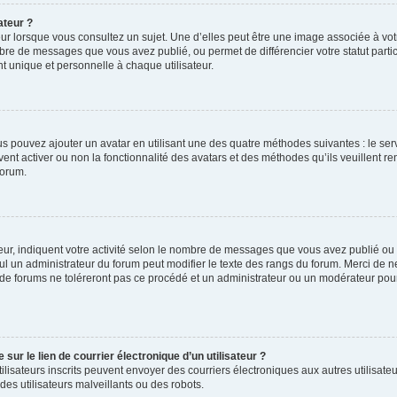
ateur ?
ur lorsque vous consultez un sujet. Une d’elles peut être une image associée à vo
mbre de messages que vous avez publié, ou permet de différencier votre statut parti
 unique et personnelle à chaque utilisateur.
ous pouvez ajouter un avatar en utilisant une des quatre méthodes suivantes : le serv
ent activer ou non la fonctionnalité des avatars et des méthodes qu’ils veuillent ren
forum.
ur, indiquent votre activité selon le nombre de messages que vous avez publié ou id
eul un administrateur du forum peut modifier le texte des rangs du forum. Merci de 
de forums ne toléreront pas ce procédé et un administrateur ou un modérateur pou
ur le lien de courrier électronique d’un utilisateur ?
s utilisateurs inscrits peuvent envoyer des courriers électroniques aux autres utili
es utilisateurs malveillants ou des robots.