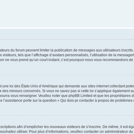
trateurs du forum peuvent limiter la publication de messages aux utilisateurs inscri
visiteurs, tels que l’affichage d’avatars personnalisés, l’utilisation de la messager
ription ne vous prend qu’un court instant, c’est pourquoi nous vous recommandons de l
t une loi des États-Unis d’Amérique qui demande aux sites internet collectant pot
 des mineurs concernés. Si vous ne savez pas si cette loi s’applique également au
 pourra vous renseigner. Veuillez noter que phpBB Limited et que les propriétaires
ue l’assistance porte sur la question « Qui dois-je contacter à propos de problèmes 
inscriptions afin d’empêcher les nouveaux visiteurs de s’inscrire. De même, il est é
s souhaitez utiliser. Pour plus d’informations, veuillez contacter un administrateur du