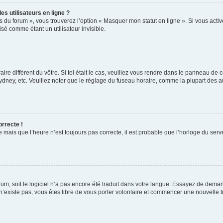
s utilisateurs en ligne ?
s du forum », vous trouverez l’option « Masquer mon statut en ligne ». Si vous activ
é comme étant un utilisateur invisible.
aire différent du vôtre. Si tel était le cas, veuillez vous rendre dans le panneau de co
ey, etc. Veuillez noter que le réglage du fuseau horaire, comme la plupart des autr
orrecte !
 mais que l’heure n’est toujours pas correcte, il est probable que l’horloge du serve
orum, soit le logiciel n’a pas encore été traduit dans votre langue. Essayez de deman
 n’existe pas, vous êtes libre de vous porter volontaire et commencer une nouvelle t