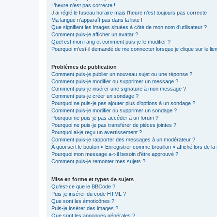
L’heure n’est pas correcte !
J’ai réglé le fuseau horaire mais l’heure n’est toujours pas correcte !
Ma langue n’apparaît pas dans la liste !
Que signifient les images situées à côté de mon nom d’utilisateur ?
Comment puis-je afficher un avatar ?
Quel est mon rang et comment puis-je le modifier ?
Pourquoi m’est-il demandé de me connecter lorsque je clique sur le lien 
Problèmes de publication
Comment puis-je publier un nouveau sujet ou une réponse ?
Comment puis-je modifier ou supprimer un message ?
Comment puis-je insérer une signature à mon message ?
Comment puis-je créer un sondage ?
Pourquoi ne puis-je pas ajouter plus d’options à un sondage ?
Comment puis-je modifier ou supprimer un sondage ?
Pourquoi ne puis-je pas accéder à un forum ?
Pourquoi ne puis-je pas transférer de pièces jointes ?
Pourquoi ai-je reçu un avertissement ?
Comment puis-je rapporter des messages à un modérateur ?
À quoi sert le bouton « Enregistrer comme brouillon » affiché lors de la 
Pourquoi mon message a-t-il besoin d’être approuvé ?
Comment puis-je remonter mes sujets ?
Mise en forme et types de sujets
Qu’est-ce que le BBCode ?
Puis-je insérer du code HTML ?
Que sont les émoticônes ?
Puis-je insérer des images ?
Que sont les annonces générales ?