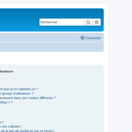
Rechercher
Recherche avancé
Connexion
lisateurs
t puis-je en rejoindre un ?
 groupe d’utilisateurs ?
araissent dans une couleur différente ?
défaut » ?
s !
non sollicités !
e de la part de quelqu’un sur ce forum !