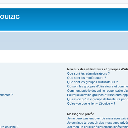
ROUIZIG
Niveaux des utilisateurs et groupes d’uti
Que sont les administrateurs ?
Que sont les modérateurs ?
Que sont les groupes d’utilisateurs ?
Où sont les groupes d’utilisateurs et commen
Comment puis-je devenir le responsable d’un
nnecter ?!
Pourquoi certains groupes d’utilisateurs app
Qu’est-ce qu’un « groupe d’utilisateurs par 
Qu’est-ce que le lien « L’équipe » ?
Messagerie privée
Je ne peux pas envoyer de messages privé
Je continue à recevoir des messages privés 
urs en ligne ?
J’ai reçu un courrier électronique indésirabl