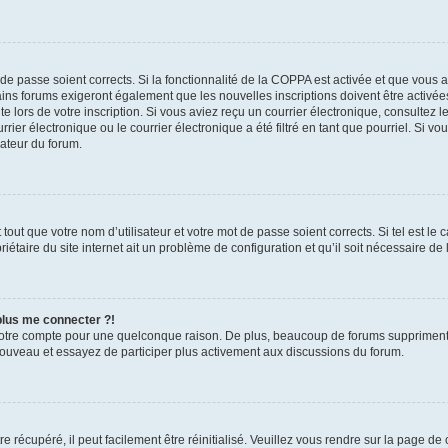
t de passe soient corrects. Si la fonctionnalité de la COPPA est activée et que vous 
ains forums exigeront également que les nouvelles inscriptions doivent être activée
te lors de votre inscription. Si vous aviez reçu un courrier électronique, consultez l
r électronique ou le courrier électronique a été filtré en tant que pourriel. Si vo
rateur du forum.
out que votre nom d’utilisateur et votre mot de passe soient corrects. Si tel est le
iétaire du site internet ait un problème de configuration et qu’il soit nécessaire de l
 plus me connecter ?!
votre compte pour une quelconque raison. De plus, beaucoup de forums suppriment pér
 nouveau et essayez de participer plus activement aux discussions du forum.
 récupéré, il peut facilement être réinitialisé. Veuillez vous rendre sur la page de