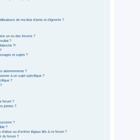
lisateurs de ma liste d’amis et d’ignorés ?
ans un ou des forums ?
sultat ?
blanche ?!
?
ssages et sujets ?
t les abonnements ?
onner à un sujet spécifique ?
ifique ?
 ?
ce forum ?
s jointes ?
cussions ?
ible ?
 d’abus ou d’ordres légaux liés à ce forum ?
r du forum ?