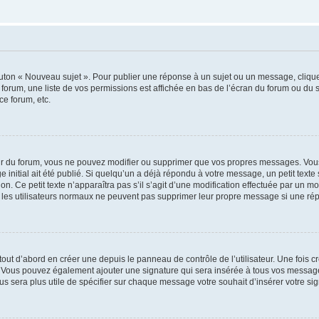
outon « Nouveau sujet ». Pour publier une réponse à un sujet ou un message, cliqu
 forum, une liste de vos permissions est affichée en bas de l’écran du forum ou du
ce forum, etc.
r du forum, vous ne pouvez modifier ou supprimer que vos propres messages. Vou
 initial ait été publié. Si quelqu’un a déjà répondu à votre message, un petit text
ion. Ce petit texte n’apparaîtra pas s’il s’agit d’une modification effectuée par un 
ue les utilisateurs normaux ne peuvent pas supprimer leur propre message si une ré
ut d’abord en créer une depuis le panneau de contrôle de l’utilisateur. Une fois c
ure. Vous pouvez également ajouter une signature qui sera insérée à tous vos mess
 vous sera plus utile de spécifier sur chaque message votre souhait d’insérer votre si