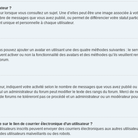
ateur ?
ur lorsque vous consultez un sujet. Une d’elles peut être une image associée à vo
mbre de messages que vous avez publié, ou permet de différencier votre statut parti
 unique et personnelle à chaque utilisateur.
ous pouvez ajouter un avatar en utilisant une des quatre méthodes suivantes : le serv
ent activer ou non la fonctionnalité des avatars et des méthodes qu’ils veuillent ren
forum.
ur, indiquent votre activité selon le nombre de messages que vous avez publié ou id
eul un administrateur du forum peut modifier le texte des rangs du forum. Merci de 
de forums ne toléreront pas ce procédé et un administrateur ou un modérateur pou
ur le lien de courrier électronique d’un utilisateur ?
s utilisateurs inscrits peuvent envoyer des courriers électroniques aux autres utili
es utilisateurs malveillants ou des robots.