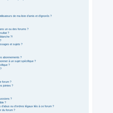
lisateurs de ma liste d’amis et d’ignorés ?
ans un ou des forums ?
sultat ?
blanche ?!
?
ssages et sujets ?
t les abonnements ?
onner à un sujet spécifique ?
ifique ?
 ?
ce forum ?
s jointes ?
cussions ?
ible ?
 d’abus ou d’ordres légaux liés à ce forum ?
r du forum ?