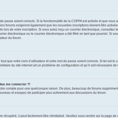
t de passe soient corrects. Si la fonctionnalité de la COPPA est activée et que vous 
ains forums exigeront également que les nouvelles inscriptions doivent être activée
te lors de votre inscription. Si vous aviez reçu un courrier électronique, consultez l
r électronique ou le courrier électronique a été filtré en tant que pourriel. Si vo
rateur du forum.
out que votre nom d’utilisateur et votre mot de passe soient corrects. Si tel est le
iétaire du site internet ait un problème de configuration et qu’il soit nécessaire de l
 plus me connecter ?!
votre compte pour une quelconque raison. De plus, beaucoup de forums suppriment pér
 nouveau et essayez de participer plus activement aux discussions du forum.
 récupéré, il peut facilement être réinitialisé. Veuillez vous rendre sur la page de