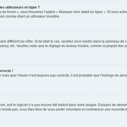
s utilisateurs en ligne ?
s du forum », vous trouverez l’option « Masquer mon statut en ligne ». Si vous activ
é comme étant un utilisateur invisible.
aire différent du vôtre. Si tel était le cas, veuillez vous rendre dans le panneau de co
ey, etc. Veuillez noter que le réglage du fuseau horaire, comme la plupart des autr
orrecte !
 mais que l’heure n’est toujours pas correcte, il est probable que l’horloge du serve
orum, soit le logiciel n’a pas encore été traduit dans votre langue. Essayez de deman
 n’existe pas, vous êtes libre de vous porter volontaire et commencer une nouvelle t