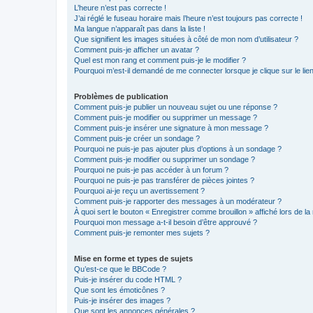
L’heure n’est pas correcte !
J’ai réglé le fuseau horaire mais l’heure n’est toujours pas correcte !
Ma langue n’apparaît pas dans la liste !
Que signifient les images situées à côté de mon nom d’utilisateur ?
Comment puis-je afficher un avatar ?
Quel est mon rang et comment puis-je le modifier ?
Pourquoi m’est-il demandé de me connecter lorsque je clique sur le lien 
Problèmes de publication
Comment puis-je publier un nouveau sujet ou une réponse ?
Comment puis-je modifier ou supprimer un message ?
Comment puis-je insérer une signature à mon message ?
Comment puis-je créer un sondage ?
Pourquoi ne puis-je pas ajouter plus d’options à un sondage ?
Comment puis-je modifier ou supprimer un sondage ?
Pourquoi ne puis-je pas accéder à un forum ?
Pourquoi ne puis-je pas transférer de pièces jointes ?
Pourquoi ai-je reçu un avertissement ?
Comment puis-je rapporter des messages à un modérateur ?
À quoi sert le bouton « Enregistrer comme brouillon » affiché lors de la 
Pourquoi mon message a-t-il besoin d’être approuvé ?
Comment puis-je remonter mes sujets ?
Mise en forme et types de sujets
Qu’est-ce que le BBCode ?
Puis-je insérer du code HTML ?
Que sont les émoticônes ?
Puis-je insérer des images ?
Que sont les annonces générales ?