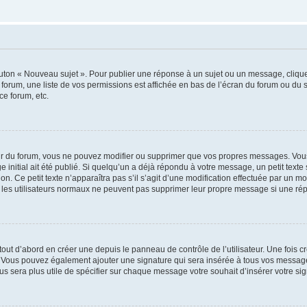
outon « Nouveau sujet ». Pour publier une réponse à un sujet ou un message, cliqu
 forum, une liste de vos permissions est affichée en bas de l’écran du forum ou du
ce forum, etc.
r du forum, vous ne pouvez modifier ou supprimer que vos propres messages. Vou
 initial ait été publié. Si quelqu’un a déjà répondu à votre message, un petit text
ion. Ce petit texte n’apparaîtra pas s’il s’agit d’une modification effectuée par un 
ue les utilisateurs normaux ne peuvent pas supprimer leur propre message si une ré
ut d’abord en créer une depuis le panneau de contrôle de l’utilisateur. Une fois c
ure. Vous pouvez également ajouter une signature qui sera insérée à tous vos mess
 vous sera plus utile de spécifier sur chaque message votre souhait d’insérer votre si