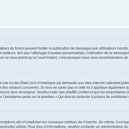
trateurs du forum peuvent limiter la publication de messages aux utilisateurs inscri
visiteurs, tels que l’affichage d’avatars personnalisés, l’utilisation de la messager
ription ne vous prend qu’un court instant, c’est pourquoi nous vous recommandons de l
t une loi des États-Unis d’Amérique qui demande aux sites internet collectant pot
 des mineurs concernés. Si vous ne savez pas si cette loi s’applique également au
 pourra vous renseigner. Veuillez noter que phpBB Limited et que les propriétaires
ue l’assistance porte sur la question « Qui dois-je contacter à propos de problèmes 
inscriptions afin d’empêcher les nouveaux visiteurs de s’inscrire. De même, il est é
s souhaitez utiliser. Pour plus d’informations, veuillez contacter un administrateur du