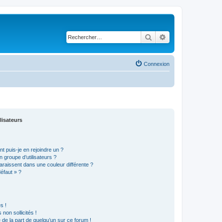
Rechercher
Recherche avancé
Connexion
lisateurs
t puis-je en rejoindre un ?
 groupe d’utilisateurs ?
araissent dans une couleur différente ?
défaut » ?
s !
non sollicités !
e de la part de quelqu’un sur ce forum !