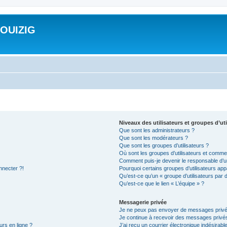
ROUIZIG
Niveaux des utilisateurs et groupes d’uti
Que sont les administrateurs ?
Que sont les modérateurs ?
Que sont les groupes d’utilisateurs ?
Où sont les groupes d’utilisateurs et commen
Comment puis-je devenir le responsable d’un
nnecter ?!
Pourquoi certains groupes d’utilisateurs app
Qu’est-ce qu’un « groupe d’utilisateurs par 
Qu’est-ce que le lien « L’équipe » ?
Messagerie privée
Je ne peux pas envoyer de messages privé
Je continue à recevoir des messages privés 
urs en ligne ?
J’ai reçu un courrier électronique indésirabl