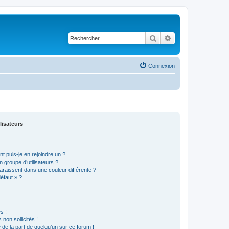
Rechercher
Recherche avancé
Connexion
lisateurs
t puis-je en rejoindre un ?
 groupe d’utilisateurs ?
araissent dans une couleur différente ?
défaut » ?
s !
non sollicités !
e de la part de quelqu’un sur ce forum !