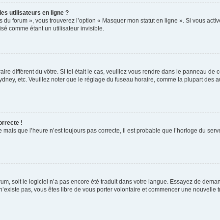
s utilisateurs en ligne ?
s du forum », vous trouverez l’option « Masquer mon statut en ligne ». Si vous activ
é comme étant un utilisateur invisible.
aire différent du vôtre. Si tel était le cas, veuillez vous rendre dans le panneau de co
ey, etc. Veuillez noter que le réglage du fuseau horaire, comme la plupart des autr
orrecte !
 mais que l’heure n’est toujours pas correcte, il est probable que l’horloge du serve
orum, soit le logiciel n’a pas encore été traduit dans votre langue. Essayez de deman
 n’existe pas, vous êtes libre de vous porter volontaire et commencer une nouvelle t