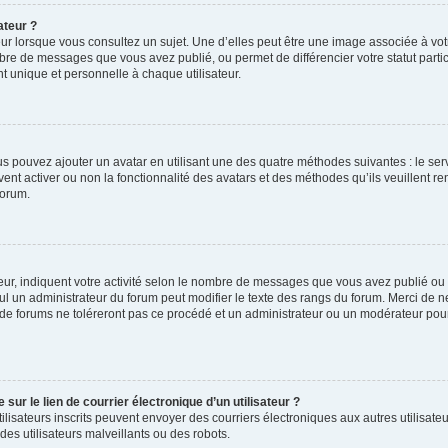
ateur ?
ur lorsque vous consultez un sujet. Une d’elles peut être une image associée à vo
mbre de messages que vous avez publié, ou permet de différencier votre statut parti
 unique et personnelle à chaque utilisateur.
ous pouvez ajouter un avatar en utilisant une des quatre méthodes suivantes : le serv
ent activer ou non la fonctionnalité des avatars et des méthodes qu’ils veuillent ren
forum.
ur, indiquent votre activité selon le nombre de messages que vous avez publié ou id
eul un administrateur du forum peut modifier le texte des rangs du forum. Merci de 
de forums ne toléreront pas ce procédé et un administrateur ou un modérateur pou
ur le lien de courrier électronique d’un utilisateur ?
s utilisateurs inscrits peuvent envoyer des courriers électroniques aux autres utili
es utilisateurs malveillants ou des robots.