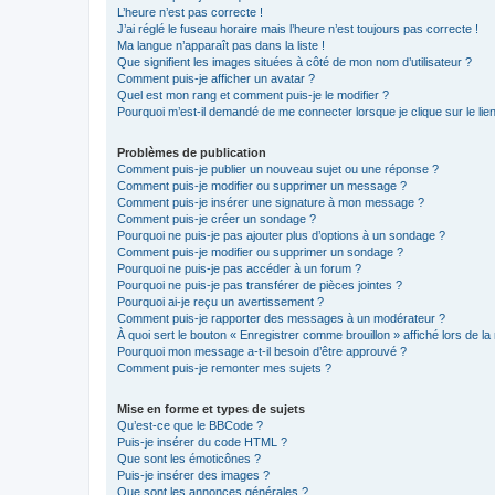
L’heure n’est pas correcte !
J’ai réglé le fuseau horaire mais l’heure n’est toujours pas correcte !
Ma langue n’apparaît pas dans la liste !
Que signifient les images situées à côté de mon nom d’utilisateur ?
Comment puis-je afficher un avatar ?
Quel est mon rang et comment puis-je le modifier ?
Pourquoi m’est-il demandé de me connecter lorsque je clique sur le lien 
Problèmes de publication
Comment puis-je publier un nouveau sujet ou une réponse ?
Comment puis-je modifier ou supprimer un message ?
Comment puis-je insérer une signature à mon message ?
Comment puis-je créer un sondage ?
Pourquoi ne puis-je pas ajouter plus d’options à un sondage ?
Comment puis-je modifier ou supprimer un sondage ?
Pourquoi ne puis-je pas accéder à un forum ?
Pourquoi ne puis-je pas transférer de pièces jointes ?
Pourquoi ai-je reçu un avertissement ?
Comment puis-je rapporter des messages à un modérateur ?
À quoi sert le bouton « Enregistrer comme brouillon » affiché lors de la 
Pourquoi mon message a-t-il besoin d’être approuvé ?
Comment puis-je remonter mes sujets ?
Mise en forme et types de sujets
Qu’est-ce que le BBCode ?
Puis-je insérer du code HTML ?
Que sont les émoticônes ?
Puis-je insérer des images ?
Que sont les annonces générales ?