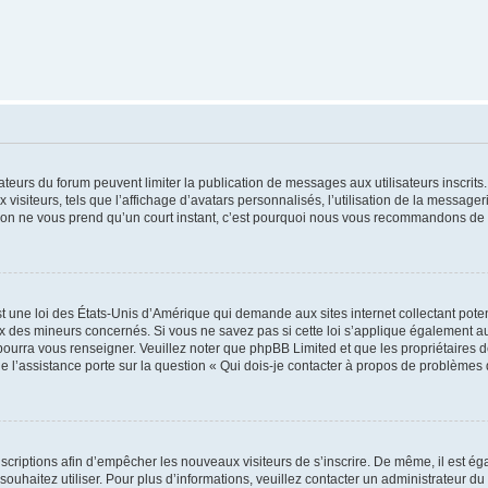
trateurs du forum peuvent limiter la publication de messages aux utilisateurs inscri
visiteurs, tels que l’affichage d’avatars personnalisés, l’utilisation de la messager
ription ne vous prend qu’un court instant, c’est pourquoi nous vous recommandons de l
t une loi des États-Unis d’Amérique qui demande aux sites internet collectant pot
 des mineurs concernés. Si vous ne savez pas si cette loi s’applique également au
 pourra vous renseigner. Veuillez noter que phpBB Limited et que les propriétaires
ue l’assistance porte sur la question « Qui dois-je contacter à propos de problèmes 
inscriptions afin d’empêcher les nouveaux visiteurs de s’inscrire. De même, il est é
s souhaitez utiliser. Pour plus d’informations, veuillez contacter un administrateur du