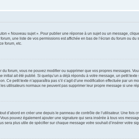
outon « Nouveau sujet ». Pour publier une réponse à un sujet ou un message, cliqu
 forum, une liste de vos permissions est affichée en bas de l’écran du forum ou du
ce forum, etc.
r du forum, vous ne pouvez modifier ou supprimer que vos propres messages. Vou
 initial ait été publié. Si quelqu’un a déjà répondu à votre message, un petit text
ion. Ce petit texte n’apparaîtra pas s’il s’agit d’une modification effectuée par un 
ue les utilisateurs normaux ne peuvent pas supprimer leur propre message si une ré
ut d’abord en créer une depuis le panneau de contrôle de l’utilisateur. Une fois c
ure. Vous pouvez également ajouter une signature qui sera insérée à tous vos mess
 vous sera plus utile de spécifier sur chaque message votre souhait d’insérer votre si