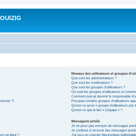
ROUIZIG
Niveaux des utilisateurs et groupes d’uti
Que sont les administrateurs ?
Que sont les modérateurs ?
Que sont les groupes d’utilisateurs ?
Où sont les groupes d’utilisateurs et commen
Comment puis-je devenir le responsable d’un
nnecter ?!
Pourquoi certains groupes d’utilisateurs app
Qu’est-ce qu’un « groupe d’utilisateurs par 
Qu’est-ce que le lien « L’équipe » ?
Messagerie privée
Je ne peux pas envoyer de messages privé
Je continue à recevoir des messages privés 
urs en ligne ?
J’ai reçu un courrier électronique indésirabl