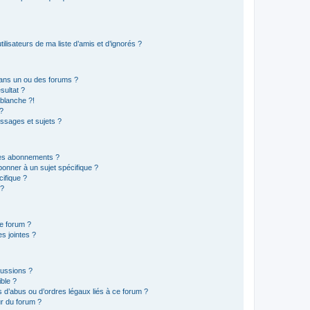
lisateurs de ma liste d’amis et d’ignorés ?
ans un ou des forums ?
sultat ?
blanche ?!
?
ssages et sujets ?
t les abonnements ?
onner à un sujet spécifique ?
ifique ?
 ?
ce forum ?
s jointes ?
cussions ?
ible ?
 d’abus ou d’ordres légaux liés à ce forum ?
r du forum ?