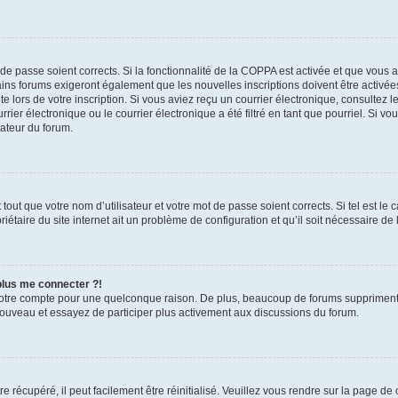
t de passe soient corrects. Si la fonctionnalité de la COPPA est activée et que vous 
ains forums exigeront également que les nouvelles inscriptions doivent être activée
te lors de votre inscription. Si vous aviez reçu un courrier électronique, consultez l
r électronique ou le courrier électronique a été filtré en tant que pourriel. Si vo
rateur du forum.
out que votre nom d’utilisateur et votre mot de passe soient corrects. Si tel est le
iétaire du site internet ait un problème de configuration et qu’il soit nécessaire de l
 plus me connecter ?!
votre compte pour une quelconque raison. De plus, beaucoup de forums suppriment pér
 nouveau et essayez de participer plus activement aux discussions du forum.
 récupéré, il peut facilement être réinitialisé. Veuillez vous rendre sur la page de