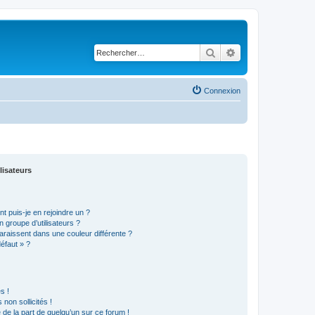
Rechercher
Recherche avancé
Connexion
lisateurs
t puis-je en rejoindre un ?
 groupe d’utilisateurs ?
araissent dans une couleur différente ?
défaut » ?
s !
non sollicités !
e de la part de quelqu’un sur ce forum !