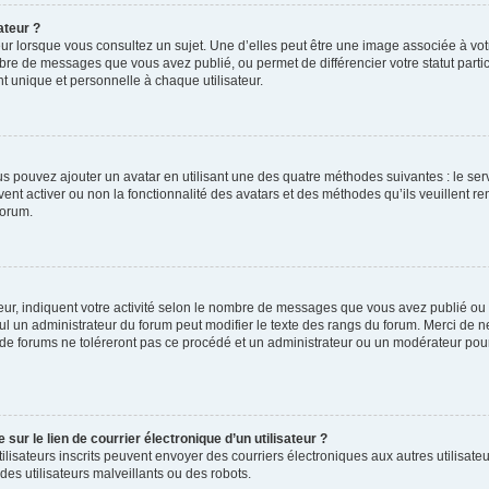
ateur ?
ur lorsque vous consultez un sujet. Une d’elles peut être une image associée à vo
mbre de messages que vous avez publié, ou permet de différencier votre statut parti
 unique et personnelle à chaque utilisateur.
ous pouvez ajouter un avatar en utilisant une des quatre méthodes suivantes : le serv
ent activer ou non la fonctionnalité des avatars et des méthodes qu’ils veuillent ren
forum.
ur, indiquent votre activité selon le nombre de messages que vous avez publié ou id
eul un administrateur du forum peut modifier le texte des rangs du forum. Merci de 
de forums ne toléreront pas ce procédé et un administrateur ou un modérateur pou
ur le lien de courrier électronique d’un utilisateur ?
s utilisateurs inscrits peuvent envoyer des courriers électroniques aux autres utili
es utilisateurs malveillants ou des robots.