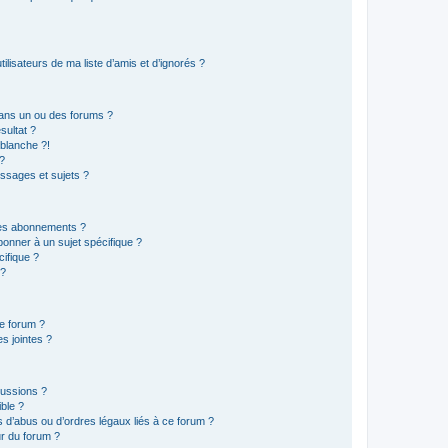
lisateurs de ma liste d’amis et d’ignorés ?
ans un ou des forums ?
sultat ?
blanche ?!
?
ssages et sujets ?
t les abonnements ?
onner à un sujet spécifique ?
ifique ?
 ?
ce forum ?
s jointes ?
cussions ?
ible ?
 d’abus ou d’ordres légaux liés à ce forum ?
r du forum ?