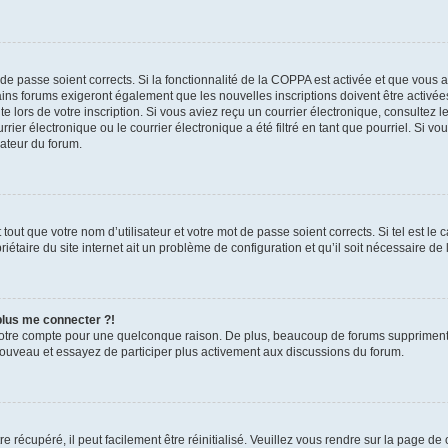
t de passe soient corrects. Si la fonctionnalité de la COPPA est activée et que vous 
ains forums exigeront également que les nouvelles inscriptions doivent être activée
te lors de votre inscription. Si vous aviez reçu un courrier électronique, consultez l
r électronique ou le courrier électronique a été filtré en tant que pourriel. Si vo
rateur du forum.
out que votre nom d’utilisateur et votre mot de passe soient corrects. Si tel est le
iétaire du site internet ait un problème de configuration et qu’il soit nécessaire de l
 plus me connecter ?!
votre compte pour une quelconque raison. De plus, beaucoup de forums suppriment pér
 nouveau et essayez de participer plus activement aux discussions du forum.
 récupéré, il peut facilement être réinitialisé. Veuillez vous rendre sur la page de