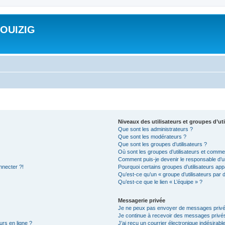
ROUIZIG
Niveaux des utilisateurs et groupes d’uti
Que sont les administrateurs ?
Que sont les modérateurs ?
Que sont les groupes d’utilisateurs ?
Où sont les groupes d’utilisateurs et commen
Comment puis-je devenir le responsable d’un
nnecter ?!
Pourquoi certains groupes d’utilisateurs app
Qu’est-ce qu’un « groupe d’utilisateurs par 
Qu’est-ce que le lien « L’équipe » ?
Messagerie privée
Je ne peux pas envoyer de messages privé
Je continue à recevoir des messages privés 
urs en ligne ?
J’ai reçu un courrier électronique indésirabl