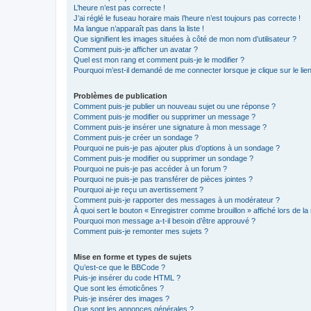
L’heure n’est pas correcte !
J’ai réglé le fuseau horaire mais l’heure n’est toujours pas correcte !
Ma langue n’apparaît pas dans la liste !
Que signifient les images situées à côté de mon nom d’utilisateur ?
Comment puis-je afficher un avatar ?
Quel est mon rang et comment puis-je le modifier ?
Pourquoi m’est-il demandé de me connecter lorsque je clique sur le lien 
Problèmes de publication
Comment puis-je publier un nouveau sujet ou une réponse ?
Comment puis-je modifier ou supprimer un message ?
Comment puis-je insérer une signature à mon message ?
Comment puis-je créer un sondage ?
Pourquoi ne puis-je pas ajouter plus d’options à un sondage ?
Comment puis-je modifier ou supprimer un sondage ?
Pourquoi ne puis-je pas accéder à un forum ?
Pourquoi ne puis-je pas transférer de pièces jointes ?
Pourquoi ai-je reçu un avertissement ?
Comment puis-je rapporter des messages à un modérateur ?
À quoi sert le bouton « Enregistrer comme brouillon » affiché lors de la 
Pourquoi mon message a-t-il besoin d’être approuvé ?
Comment puis-je remonter mes sujets ?
Mise en forme et types de sujets
Qu’est-ce que le BBCode ?
Puis-je insérer du code HTML ?
Que sont les émoticônes ?
Puis-je insérer des images ?
Que sont les annonces générales ?