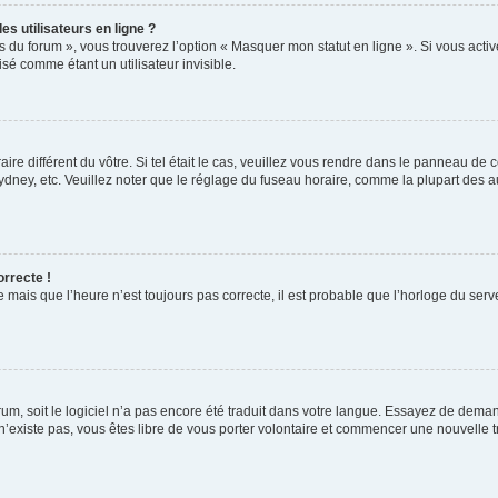
s utilisateurs en ligne ?
s du forum », vous trouverez l’option « Masquer mon statut en ligne ». Si vous activ
é comme étant un utilisateur invisible.
aire différent du vôtre. Si tel était le cas, veuillez vous rendre dans le panneau de co
ey, etc. Veuillez noter que le réglage du fuseau horaire, comme la plupart des autr
orrecte !
 mais que l’heure n’est toujours pas correcte, il est probable que l’horloge du serve
orum, soit le logiciel n’a pas encore été traduit dans votre langue. Essayez de deman
 n’existe pas, vous êtes libre de vous porter volontaire et commencer une nouvelle t