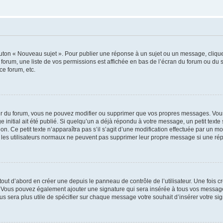
outon « Nouveau sujet ». Pour publier une réponse à un sujet ou un message, cliqu
 forum, une liste de vos permissions est affichée en bas de l’écran du forum ou du
ce forum, etc.
r du forum, vous ne pouvez modifier ou supprimer que vos propres messages. Vou
 initial ait été publié. Si quelqu’un a déjà répondu à votre message, un petit text
ion. Ce petit texte n’apparaîtra pas s’il s’agit d’une modification effectuée par un 
ue les utilisateurs normaux ne peuvent pas supprimer leur propre message si une ré
ut d’abord en créer une depuis le panneau de contrôle de l’utilisateur. Une fois c
ure. Vous pouvez également ajouter une signature qui sera insérée à tous vos mess
 vous sera plus utile de spécifier sur chaque message votre souhait d’insérer votre si