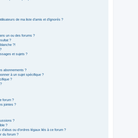
lisateurs de ma liste d’amis et d’ignorés ?
ans un ou des forums ?
sultat ?
blanche ?!
?
ssages et sujets ?
t les abonnements ?
onner à un sujet spécifique ?
ifique ?
 ?
ce forum ?
s jointes ?
cussions ?
ible ?
 d’abus ou d’ordres légaux liés à ce forum ?
r du forum ?