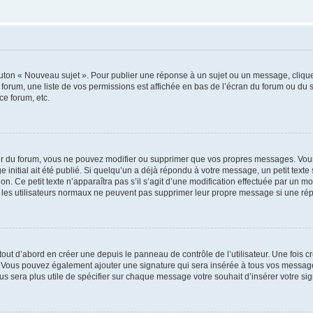
outon « Nouveau sujet ». Pour publier une réponse à un sujet ou un message, cliqu
 forum, une liste de vos permissions est affichée en bas de l’écran du forum ou du
ce forum, etc.
r du forum, vous ne pouvez modifier ou supprimer que vos propres messages. Vou
 initial ait été publié. Si quelqu’un a déjà répondu à votre message, un petit text
ion. Ce petit texte n’apparaîtra pas s’il s’agit d’une modification effectuée par un 
ue les utilisateurs normaux ne peuvent pas supprimer leur propre message si une ré
ut d’abord en créer une depuis le panneau de contrôle de l’utilisateur. Une fois c
ure. Vous pouvez également ajouter une signature qui sera insérée à tous vos mess
 vous sera plus utile de spécifier sur chaque message votre souhait d’insérer votre si