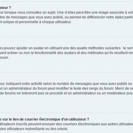
ateur ?
ur lorsque vous consultez un sujet. Une d’elles peut être une image associée à vo
mbre de messages que vous avez publié, ou permet de différencier votre statut parti
 unique et personnelle à chaque utilisateur.
ous pouvez ajouter un avatar en utilisant une des quatre méthodes suivantes : le serv
ent activer ou non la fonctionnalité des avatars et des méthodes qu’ils veuillent ren
forum.
ur, indiquent votre activité selon le nombre de messages que vous avez publié ou id
eul un administrateur du forum peut modifier le texte des rangs du forum. Merci de 
de forums ne toléreront pas ce procédé et un administrateur ou un modérateur pou
ur le lien de courrier électronique d’un utilisateur ?
s utilisateurs inscrits peuvent envoyer des courriers électroniques aux autres utili
es utilisateurs malveillants ou des robots.