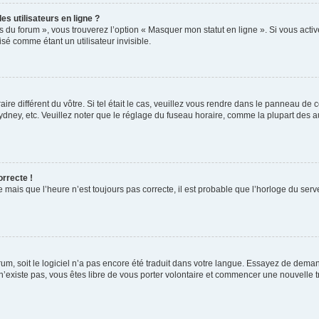
s utilisateurs en ligne ?
s du forum », vous trouverez l’option « Masquer mon statut en ligne ». Si vous activ
é comme étant un utilisateur invisible.
aire différent du vôtre. Si tel était le cas, veuillez vous rendre dans le panneau de co
ey, etc. Veuillez noter que le réglage du fuseau horaire, comme la plupart des autr
orrecte !
 mais que l’heure n’est toujours pas correcte, il est probable que l’horloge du serve
orum, soit le logiciel n’a pas encore été traduit dans votre langue. Essayez de deman
 n’existe pas, vous êtes libre de vous porter volontaire et commencer une nouvelle t