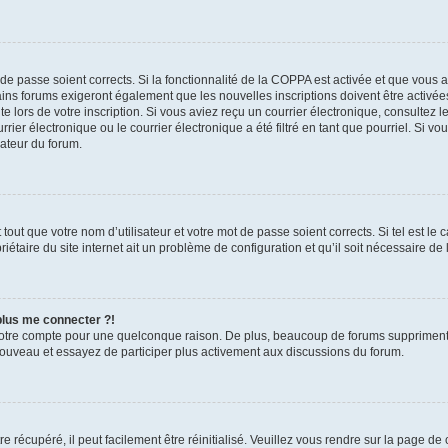
t de passe soient corrects. Si la fonctionnalité de la COPPA est activée et que vous 
ains forums exigeront également que les nouvelles inscriptions doivent être activée
te lors de votre inscription. Si vous aviez reçu un courrier électronique, consultez l
r électronique ou le courrier électronique a été filtré en tant que pourriel. Si vo
rateur du forum.
out que votre nom d’utilisateur et votre mot de passe soient corrects. Si tel est le
iétaire du site internet ait un problème de configuration et qu’il soit nécessaire de l
 plus me connecter ?!
votre compte pour une quelconque raison. De plus, beaucoup de forums suppriment pér
 nouveau et essayez de participer plus activement aux discussions du forum.
 récupéré, il peut facilement être réinitialisé. Veuillez vous rendre sur la page de