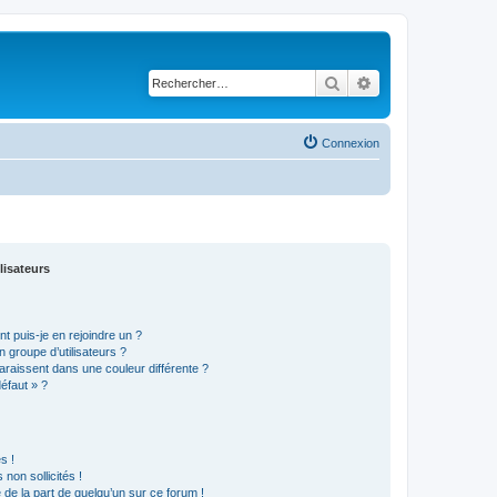
Rechercher
Recherche avancé
Connexion
lisateurs
t puis-je en rejoindre un ?
 groupe d’utilisateurs ?
araissent dans une couleur différente ?
défaut » ?
s !
non sollicités !
e de la part de quelqu’un sur ce forum !