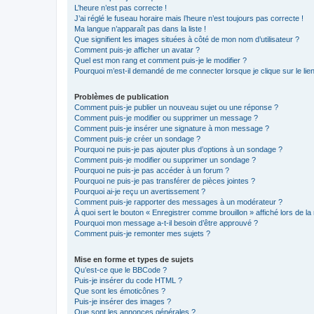
L’heure n’est pas correcte !
J’ai réglé le fuseau horaire mais l’heure n’est toujours pas correcte !
Ma langue n’apparaît pas dans la liste !
Que signifient les images situées à côté de mon nom d’utilisateur ?
Comment puis-je afficher un avatar ?
Quel est mon rang et comment puis-je le modifier ?
Pourquoi m’est-il demandé de me connecter lorsque je clique sur le lien 
Problèmes de publication
Comment puis-je publier un nouveau sujet ou une réponse ?
Comment puis-je modifier ou supprimer un message ?
Comment puis-je insérer une signature à mon message ?
Comment puis-je créer un sondage ?
Pourquoi ne puis-je pas ajouter plus d’options à un sondage ?
Comment puis-je modifier ou supprimer un sondage ?
Pourquoi ne puis-je pas accéder à un forum ?
Pourquoi ne puis-je pas transférer de pièces jointes ?
Pourquoi ai-je reçu un avertissement ?
Comment puis-je rapporter des messages à un modérateur ?
À quoi sert le bouton « Enregistrer comme brouillon » affiché lors de la 
Pourquoi mon message a-t-il besoin d’être approuvé ?
Comment puis-je remonter mes sujets ?
Mise en forme et types de sujets
Qu’est-ce que le BBCode ?
Puis-je insérer du code HTML ?
Que sont les émoticônes ?
Puis-je insérer des images ?
Que sont les annonces générales ?