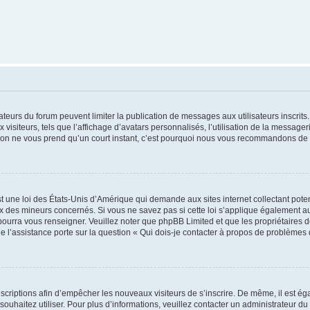
trateurs du forum peuvent limiter la publication de messages aux utilisateurs inscri
visiteurs, tels que l’affichage d’avatars personnalisés, l’utilisation de la messager
ription ne vous prend qu’un court instant, c’est pourquoi nous vous recommandons de l
t une loi des États-Unis d’Amérique qui demande aux sites internet collectant pot
 des mineurs concernés. Si vous ne savez pas si cette loi s’applique également au
 pourra vous renseigner. Veuillez noter que phpBB Limited et que les propriétaires
ue l’assistance porte sur la question « Qui dois-je contacter à propos de problèmes 
inscriptions afin d’empêcher les nouveaux visiteurs de s’inscrire. De même, il est é
s souhaitez utiliser. Pour plus d’informations, veuillez contacter un administrateur du