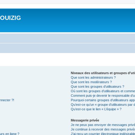
ROUIZIG
Niveaux des utilisateurs et groupes d’uti
Que sont les administrateurs ?
Que sont les modérateurs ?
Que sont les groupes d’utilisateurs ?
Où sont les groupes d’utilisateurs et commen
Comment puis-je devenir le responsable d’un
nnecter ?!
Pourquoi certains groupes d’utilisateurs app
Qu’est-ce qu’un « groupe d’utilisateurs par 
Qu’est-ce que le lien « L’équipe » ?
Messagerie privée
Je ne peux pas envoyer de messages privé
Je continue à recevoir des messages privés 
urs en ligne ?
J’ai reçu un courrier électronique indésirabl