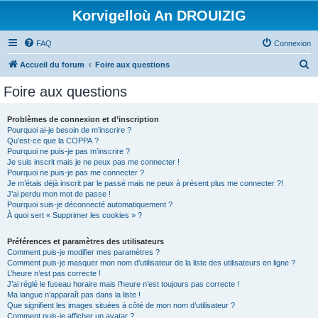
Korvigelloù An DROUIZIG
FAQ
Connexion
R
Accueil du forum
Foire aux questions
e
Foire aux questions
c
h
Problèmes de connexion et d’inscription
Pourquoi ai-je besoin de m’inscrire ?
e
Qu’est-ce que la COPPA ?
r
Pourquoi ne puis-je pas m’inscrire ?
Je suis inscrit mais je ne peux pas me connecter !
c
Pourquoi ne puis-je pas me connecter ?
Je m’étais déjà inscrit par le passé mais ne peux à présent plus me connecter ?!
h
J’ai perdu mon mot de passe !
e
Pourquoi suis-je déconnecté automatiquement ?
À quoi sert « Supprimer les cookies » ?
r
Préférences et paramètres des utilisateurs
Comment puis-je modifier mes paramètres ?
Comment puis-je masquer mon nom d’utilisateur de la liste des utilisateurs en ligne ?
L’heure n’est pas correcte !
J’ai réglé le fuseau horaire mais l’heure n’est toujours pas correcte !
Ma langue n’apparaît pas dans la liste !
Que signifient les images situées à côté de mon nom d’utilisateur ?
Comment puis-je afficher un avatar ?