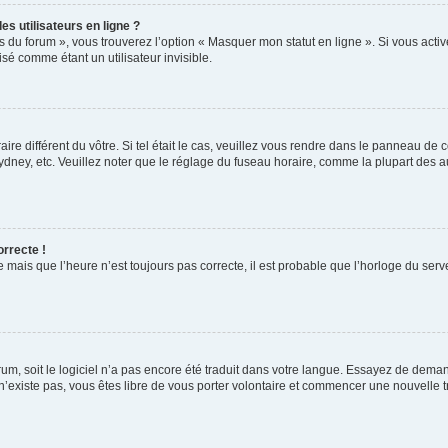
s utilisateurs en ligne ?
s du forum », vous trouverez l’option « Masquer mon statut en ligne ». Si vous activ
é comme étant un utilisateur invisible.
aire différent du vôtre. Si tel était le cas, veuillez vous rendre dans le panneau de co
ey, etc. Veuillez noter que le réglage du fuseau horaire, comme la plupart des autr
orrecte !
 mais que l’heure n’est toujours pas correcte, il est probable que l’horloge du serve
orum, soit le logiciel n’a pas encore été traduit dans votre langue. Essayez de deman
 n’existe pas, vous êtes libre de vous porter volontaire et commencer une nouvelle t