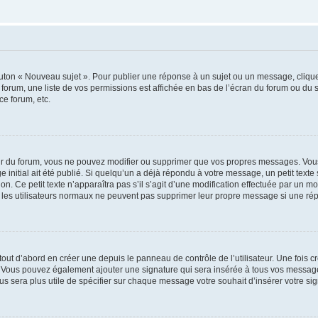
outon « Nouveau sujet ». Pour publier une réponse à un sujet ou un message, cliqu
 forum, une liste de vos permissions est affichée en bas de l’écran du forum ou du
ce forum, etc.
r du forum, vous ne pouvez modifier ou supprimer que vos propres messages. Vou
 initial ait été publié. Si quelqu’un a déjà répondu à votre message, un petit text
ion. Ce petit texte n’apparaîtra pas s’il s’agit d’une modification effectuée par un 
ue les utilisateurs normaux ne peuvent pas supprimer leur propre message si une ré
ut d’abord en créer une depuis le panneau de contrôle de l’utilisateur. Une fois c
ure. Vous pouvez également ajouter une signature qui sera insérée à tous vos mess
 vous sera plus utile de spécifier sur chaque message votre souhait d’insérer votre si