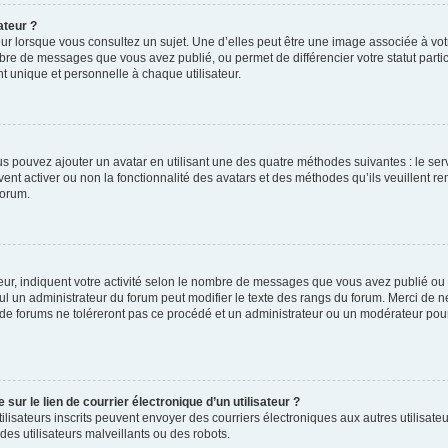
ateur ?
ur lorsque vous consultez un sujet. Une d’elles peut être une image associée à vo
mbre de messages que vous avez publié, ou permet de différencier votre statut parti
 unique et personnelle à chaque utilisateur.
ous pouvez ajouter un avatar en utilisant une des quatre méthodes suivantes : le serv
ent activer ou non la fonctionnalité des avatars et des méthodes qu’ils veuillent ren
forum.
ur, indiquent votre activité selon le nombre de messages que vous avez publié ou id
eul un administrateur du forum peut modifier le texte des rangs du forum. Merci de 
de forums ne toléreront pas ce procédé et un administrateur ou un modérateur pou
ur le lien de courrier électronique d’un utilisateur ?
s utilisateurs inscrits peuvent envoyer des courriers électroniques aux autres utili
es utilisateurs malveillants ou des robots.