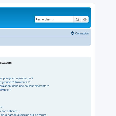
Rechercher
Recherche avancé
Connexion
lisateurs
t puis-je en rejoindre un ?
 groupe d’utilisateurs ?
araissent dans une couleur différente ?
défaut » ?
s !
non sollicités !
e de la part de quelqu’un sur ce forum !