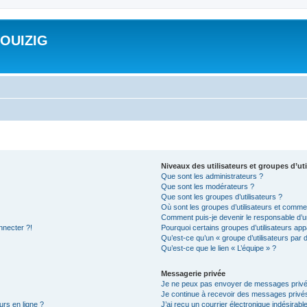
ROUIZIG
Niveaux des utilisateurs et groupes d’uti
Que sont les administrateurs ?
Que sont les modérateurs ?
Que sont les groupes d’utilisateurs ?
Où sont les groupes d’utilisateurs et commen
Comment puis-je devenir le responsable d’un
nnecter ?!
Pourquoi certains groupes d’utilisateurs app
Qu’est-ce qu’un « groupe d’utilisateurs par 
Qu’est-ce que le lien « L’équipe » ?
Messagerie privée
Je ne peux pas envoyer de messages privé
Je continue à recevoir des messages privés 
urs en ligne ?
J’ai reçu un courrier électronique indésirabl