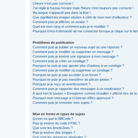
L’heure n’est pas correcte !
J’ai réglé le fuseau horaire mais l’heure n’est toujours pas correcte !
Ma langue n’apparaît pas dans la liste !
Que signifient les images situées à côté de mon nom d’utilisateur ?
Comment puis-je afficher un avatar ?
Quel est mon rang et comment puis-je le modifier ?
Pourquoi m’est-il demandé de me connecter lorsque je clique sur le lien 
Problèmes de publication
Comment puis-je publier un nouveau sujet ou une réponse ?
Comment puis-je modifier ou supprimer un message ?
Comment puis-je insérer une signature à mon message ?
Comment puis-je créer un sondage ?
Pourquoi ne puis-je pas ajouter plus d’options à un sondage ?
Comment puis-je modifier ou supprimer un sondage ?
Pourquoi ne puis-je pas accéder à un forum ?
Pourquoi ne puis-je pas transférer de pièces jointes ?
Pourquoi ai-je reçu un avertissement ?
Comment puis-je rapporter des messages à un modérateur ?
À quoi sert le bouton « Enregistrer comme brouillon » affiché lors de la 
Pourquoi mon message a-t-il besoin d’être approuvé ?
Comment puis-je remonter mes sujets ?
Mise en forme et types de sujets
Qu’est-ce que le BBCode ?
Puis-je insérer du code HTML ?
Que sont les émoticônes ?
Puis-je insérer des images ?
Que sont les annonces générales ?