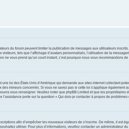
trateurs du forum peuvent limiter la publication de messages aux utilisateurs inscri
visiteurs, tels que l’affichage d’avatars personnalisés, l’utilisation de la messager
ription ne vous prend qu’un court instant, c’est pourquoi nous vous recommandons de l
t une loi des États-Unis d’Amérique qui demande aux sites internet collectant pot
 des mineurs concernés. Si vous ne savez pas si cette loi s’applique également au
 pourra vous renseigner. Veuillez noter que phpBB Limited et que les propriétaires
ue l’assistance porte sur la question « Qui dois-je contacter à propos de problèmes 
inscriptions afin d’empêcher les nouveaux visiteurs de s’inscrire. De même, il est é
s souhaitez utiliser. Pour plus d’informations, veuillez contacter un administrateur du