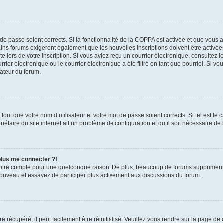
t de passe soient corrects. Si la fonctionnalité de la COPPA est activée et que vous 
ains forums exigeront également que les nouvelles inscriptions doivent être activée
te lors de votre inscription. Si vous aviez reçu un courrier électronique, consultez l
r électronique ou le courrier électronique a été filtré en tant que pourriel. Si vo
rateur du forum.
out que votre nom d’utilisateur et votre mot de passe soient corrects. Si tel est le
iétaire du site internet ait un problème de configuration et qu’il soit nécessaire de l
 plus me connecter ?!
votre compte pour une quelconque raison. De plus, beaucoup de forums suppriment pér
 nouveau et essayez de participer plus activement aux discussions du forum.
 récupéré, il peut facilement être réinitialisé. Veuillez vous rendre sur la page de