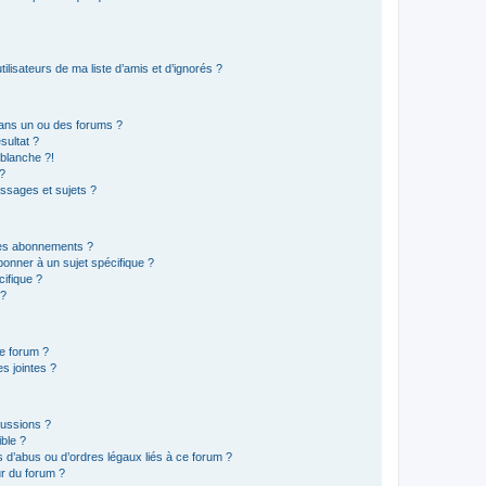
lisateurs de ma liste d’amis et d’ignorés ?
ans un ou des forums ?
sultat ?
blanche ?!
?
ssages et sujets ?
t les abonnements ?
onner à un sujet spécifique ?
ifique ?
 ?
ce forum ?
s jointes ?
cussions ?
ible ?
 d’abus ou d’ordres légaux liés à ce forum ?
r du forum ?