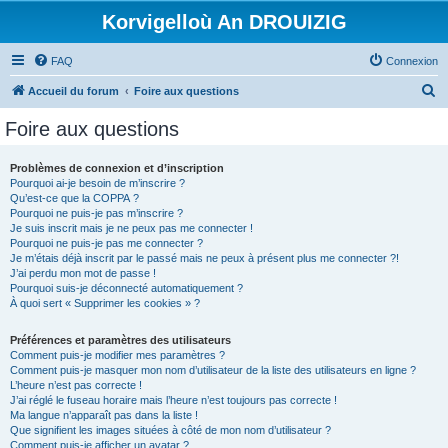
Korvigelloù An DROUIZIG
FAQ
Connexion
R
Accueil du forum
Foire aux questions
e
Foire aux questions
c
h
Problèmes de connexion et d’inscription
Pourquoi ai-je besoin de m’inscrire ?
e
Qu’est-ce que la COPPA ?
r
Pourquoi ne puis-je pas m’inscrire ?
Je suis inscrit mais je ne peux pas me connecter !
c
Pourquoi ne puis-je pas me connecter ?
Je m’étais déjà inscrit par le passé mais ne peux à présent plus me connecter ?!
h
J’ai perdu mon mot de passe !
e
Pourquoi suis-je déconnecté automatiquement ?
À quoi sert « Supprimer les cookies » ?
r
Préférences et paramètres des utilisateurs
Comment puis-je modifier mes paramètres ?
Comment puis-je masquer mon nom d’utilisateur de la liste des utilisateurs en ligne ?
L’heure n’est pas correcte !
J’ai réglé le fuseau horaire mais l’heure n’est toujours pas correcte !
Ma langue n’apparaît pas dans la liste !
Que signifient les images situées à côté de mon nom d’utilisateur ?
Comment puis-je afficher un avatar ?