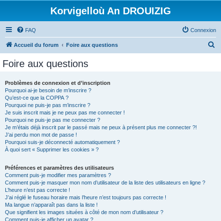
Korvigelloù An DROUIZIG
FAQ
Connexion
R
Accueil du forum
Foire aux questions
e
Foire aux questions
c
h
Problèmes de connexion et d’inscription
Pourquoi ai-je besoin de m’inscrire ?
e
Qu’est-ce que la COPPA ?
r
Pourquoi ne puis-je pas m’inscrire ?
Je suis inscrit mais je ne peux pas me connecter !
c
Pourquoi ne puis-je pas me connecter ?
Je m’étais déjà inscrit par le passé mais ne peux à présent plus me connecter ?!
h
J’ai perdu mon mot de passe !
e
Pourquoi suis-je déconnecté automatiquement ?
À quoi sert « Supprimer les cookies » ?
r
Préférences et paramètres des utilisateurs
Comment puis-je modifier mes paramètres ?
Comment puis-je masquer mon nom d’utilisateur de la liste des utilisateurs en ligne ?
L’heure n’est pas correcte !
J’ai réglé le fuseau horaire mais l’heure n’est toujours pas correcte !
Ma langue n’apparaît pas dans la liste !
Que signifient les images situées à côté de mon nom d’utilisateur ?
Comment puis-je afficher un avatar ?