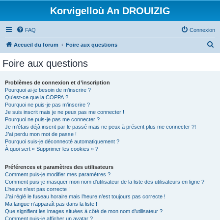
Korvigelloù An DROUIZIG
FAQ
Connexion
R
Accueil du forum
Foire aux questions
e
Foire aux questions
c
h
Problèmes de connexion et d’inscription
Pourquoi ai-je besoin de m’inscrire ?
e
Qu’est-ce que la COPPA ?
r
Pourquoi ne puis-je pas m’inscrire ?
Je suis inscrit mais je ne peux pas me connecter !
c
Pourquoi ne puis-je pas me connecter ?
Je m’étais déjà inscrit par le passé mais ne peux à présent plus me connecter ?!
h
J’ai perdu mon mot de passe !
e
Pourquoi suis-je déconnecté automatiquement ?
À quoi sert « Supprimer les cookies » ?
r
Préférences et paramètres des utilisateurs
Comment puis-je modifier mes paramètres ?
Comment puis-je masquer mon nom d’utilisateur de la liste des utilisateurs en ligne ?
L’heure n’est pas correcte !
J’ai réglé le fuseau horaire mais l’heure n’est toujours pas correcte !
Ma langue n’apparaît pas dans la liste !
Que signifient les images situées à côté de mon nom d’utilisateur ?
Comment puis-je afficher un avatar ?