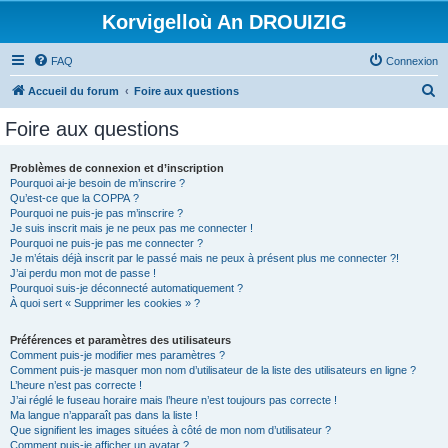
Korvigelloù An DROUIZIG
FAQ
Connexion
R
Accueil du forum
Foire aux questions
e
Foire aux questions
c
h
Problèmes de connexion et d’inscription
Pourquoi ai-je besoin de m’inscrire ?
e
Qu’est-ce que la COPPA ?
r
Pourquoi ne puis-je pas m’inscrire ?
Je suis inscrit mais je ne peux pas me connecter !
c
Pourquoi ne puis-je pas me connecter ?
Je m’étais déjà inscrit par le passé mais ne peux à présent plus me connecter ?!
h
J’ai perdu mon mot de passe !
e
Pourquoi suis-je déconnecté automatiquement ?
À quoi sert « Supprimer les cookies » ?
r
Préférences et paramètres des utilisateurs
Comment puis-je modifier mes paramètres ?
Comment puis-je masquer mon nom d’utilisateur de la liste des utilisateurs en ligne ?
L’heure n’est pas correcte !
J’ai réglé le fuseau horaire mais l’heure n’est toujours pas correcte !
Ma langue n’apparaît pas dans la liste !
Que signifient les images situées à côté de mon nom d’utilisateur ?
Comment puis-je afficher un avatar ?