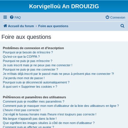
Korvigelloù An DROUIZIG
FAQ
Connexion
R
Accueil du forum
Foire aux questions
e
Foire aux questions
c
h
Problèmes de connexion et d’inscription
Pourquoi ai-je besoin de m’inscrire ?
e
Qu’est-ce que la COPPA ?
r
Pourquoi ne puis-je pas m’inscrire ?
Je suis inscrit mais je ne peux pas me connecter !
c
Pourquoi ne puis-je pas me connecter ?
Je m’étais déjà inscrit par le passé mais ne peux à présent plus me connecter ?!
h
J’ai perdu mon mot de passe !
e
Pourquoi suis-je déconnecté automatiquement ?
À quoi sert « Supprimer les cookies » ?
r
Préférences et paramètres des utilisateurs
Comment puis-je modifier mes paramètres ?
Comment puis-je masquer mon nom d’utilisateur de la liste des utilisateurs en ligne ?
L’heure n’est pas correcte !
J’ai réglé le fuseau horaire mais l’heure n’est toujours pas correcte !
Ma langue n’apparaît pas dans la liste !
Que signifient les images situées à côté de mon nom d’utilisateur ?
Comment puis-je afficher un avatar ?