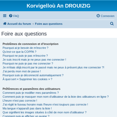
Korvigelloù An DROUIZIG
FAQ
Connexion
R
Accueil du forum
Foire aux questions
e
Foire aux questions
c
h
Problèmes de connexion et d’inscription
Pourquoi ai-je besoin de m’inscrire ?
e
Qu’est-ce que la COPPA ?
r
Pourquoi ne puis-je pas m’inscrire ?
Je suis inscrit mais je ne peux pas me connecter !
c
Pourquoi ne puis-je pas me connecter ?
Je m’étais déjà inscrit par le passé mais ne peux à présent plus me connecter ?!
h
J’ai perdu mon mot de passe !
e
Pourquoi suis-je déconnecté automatiquement ?
À quoi sert « Supprimer les cookies » ?
r
Préférences et paramètres des utilisateurs
Comment puis-je modifier mes paramètres ?
Comment puis-je masquer mon nom d’utilisateur de la liste des utilisateurs en ligne ?
L’heure n’est pas correcte !
J’ai réglé le fuseau horaire mais l’heure n’est toujours pas correcte !
Ma langue n’apparaît pas dans la liste !
Que signifient les images situées à côté de mon nom d’utilisateur ?
Comment puis-je afficher un avatar ?