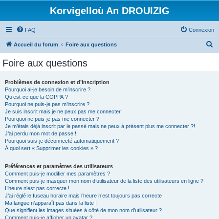
Korvigelloù An DROUIZIG
FAQ
Connexion
R
Accueil du forum
Foire aux questions
e
Foire aux questions
c
h
Problèmes de connexion et d’inscription
Pourquoi ai-je besoin de m’inscrire ?
e
Qu’est-ce que la COPPA ?
r
Pourquoi ne puis-je pas m’inscrire ?
Je suis inscrit mais je ne peux pas me connecter !
c
Pourquoi ne puis-je pas me connecter ?
Je m’étais déjà inscrit par le passé mais ne peux à présent plus me connecter ?!
h
J’ai perdu mon mot de passe !
e
Pourquoi suis-je déconnecté automatiquement ?
À quoi sert « Supprimer les cookies » ?
r
Préférences et paramètres des utilisateurs
Comment puis-je modifier mes paramètres ?
Comment puis-je masquer mon nom d’utilisateur de la liste des utilisateurs en ligne ?
L’heure n’est pas correcte !
J’ai réglé le fuseau horaire mais l’heure n’est toujours pas correcte !
Ma langue n’apparaît pas dans la liste !
Que signifient les images situées à côté de mon nom d’utilisateur ?
Comment puis-je afficher un avatar ?