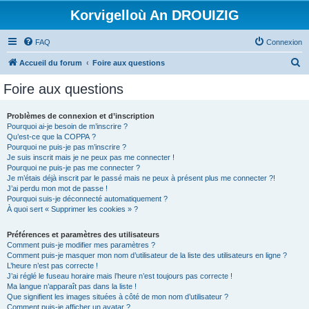
Korvigelloù An DROUIZIG
FAQ
Connexion
R
Accueil du forum
Foire aux questions
e
Foire aux questions
c
h
Problèmes de connexion et d’inscription
Pourquoi ai-je besoin de m’inscrire ?
e
Qu’est-ce que la COPPA ?
r
Pourquoi ne puis-je pas m’inscrire ?
Je suis inscrit mais je ne peux pas me connecter !
c
Pourquoi ne puis-je pas me connecter ?
Je m’étais déjà inscrit par le passé mais ne peux à présent plus me connecter ?!
h
J’ai perdu mon mot de passe !
e
Pourquoi suis-je déconnecté automatiquement ?
À quoi sert « Supprimer les cookies » ?
r
Préférences et paramètres des utilisateurs
Comment puis-je modifier mes paramètres ?
Comment puis-je masquer mon nom d’utilisateur de la liste des utilisateurs en ligne ?
L’heure n’est pas correcte !
J’ai réglé le fuseau horaire mais l’heure n’est toujours pas correcte !
Ma langue n’apparaît pas dans la liste !
Que signifient les images situées à côté de mon nom d’utilisateur ?
Comment puis-je afficher un avatar ?