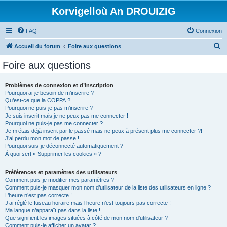
Korvigelloù An DROUIZIG
FAQ
Connexion
R
Accueil du forum
Foire aux questions
e
Foire aux questions
c
h
Problèmes de connexion et d’inscription
Pourquoi ai-je besoin de m’inscrire ?
e
Qu’est-ce que la COPPA ?
r
Pourquoi ne puis-je pas m’inscrire ?
Je suis inscrit mais je ne peux pas me connecter !
c
Pourquoi ne puis-je pas me connecter ?
Je m’étais déjà inscrit par le passé mais ne peux à présent plus me connecter ?!
h
J’ai perdu mon mot de passe !
e
Pourquoi suis-je déconnecté automatiquement ?
À quoi sert « Supprimer les cookies » ?
r
Préférences et paramètres des utilisateurs
Comment puis-je modifier mes paramètres ?
Comment puis-je masquer mon nom d’utilisateur de la liste des utilisateurs en ligne ?
L’heure n’est pas correcte !
J’ai réglé le fuseau horaire mais l’heure n’est toujours pas correcte !
Ma langue n’apparaît pas dans la liste !
Que signifient les images situées à côté de mon nom d’utilisateur ?
Comment puis-je afficher un avatar ?