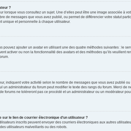
ateur ?
ur lorsque vous consultez un sujet. Une d’elles peut être une image associée à vo
mbre de messages que vous avez publié, ou permet de différencier votre statut parti
 unique et personnelle à chaque utilisateur.
ous pouvez ajouter un avatar en utilisant une des quatre méthodes suivantes : le serv
ent activer ou non la fonctionnalité des avatars et des méthodes qu’ils veuillent ren
forum.
ur, indiquent votre activité selon le nombre de messages que vous avez publié ou id
eul un administrateur du forum peut modifier le texte des rangs du forum. Merci de 
de forums ne toléreront pas ce procédé et un administrateur ou un modérateur pou
ur le lien de courrier électronique d’un utilisateur ?
s utilisateurs inscrits peuvent envoyer des courriers électroniques aux autres utili
es utilisateurs malveillants ou des robots.