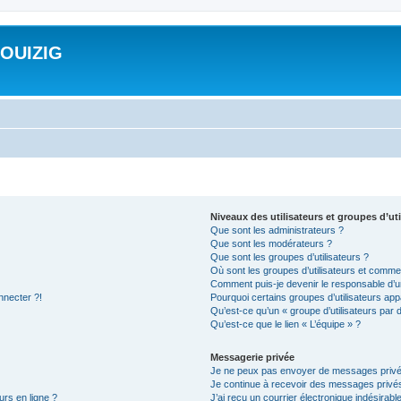
ROUIZIG
Niveaux des utilisateurs et groupes d’uti
Que sont les administrateurs ?
Que sont les modérateurs ?
Que sont les groupes d’utilisateurs ?
Où sont les groupes d’utilisateurs et commen
Comment puis-je devenir le responsable d’un
nnecter ?!
Pourquoi certains groupes d’utilisateurs app
Qu’est-ce qu’un « groupe d’utilisateurs par 
Qu’est-ce que le lien « L’équipe » ?
Messagerie privée
Je ne peux pas envoyer de messages privé
Je continue à recevoir des messages privés 
urs en ligne ?
J’ai reçu un courrier électronique indésirabl