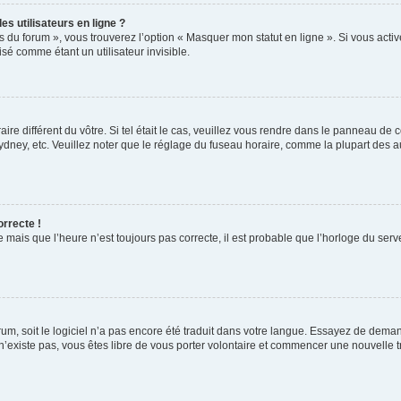
s utilisateurs en ligne ?
s du forum », vous trouverez l’option « Masquer mon statut en ligne ». Si vous activ
é comme étant un utilisateur invisible.
aire différent du vôtre. Si tel était le cas, veuillez vous rendre dans le panneau de co
ey, etc. Veuillez noter que le réglage du fuseau horaire, comme la plupart des autr
orrecte !
 mais que l’heure n’est toujours pas correcte, il est probable que l’horloge du serve
orum, soit le logiciel n’a pas encore été traduit dans votre langue. Essayez de deman
 n’existe pas, vous êtes libre de vous porter volontaire et commencer une nouvelle t