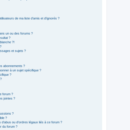
lisateurs de ma liste d’amis et d’ignorés ?
ans un ou des forums ?
sultat ?
blanche ?!
?
ssages et sujets ?
t les abonnements ?
onner à un sujet spécifique ?
ifique ?
 ?
ce forum ?
s jointes ?
cussions ?
ible ?
 d’abus ou d’ordres légaux liés à ce forum ?
r du forum ?