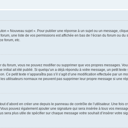
outon « Nouveau sujet ». Pour publier une réponse à un sujet ou un message, cliqu
 forum, une liste de vos permissions est affichée en bas de l’écran du forum ou du
ce forum, etc.
r du forum, vous ne pouvez modifier ou supprimer que vos propres messages. Vou
 initial ait été publié. Si quelqu’un a déjà répondu à votre message, un petit text
ion. Ce petit texte n’apparaîtra pas s’il s’agit d’une modification effectuée par un 
ue les utilisateurs normaux ne peuvent pas supprimer leur propre message si une ré
ut d’abord en créer une depuis le panneau de contrôle de l’utilisateur. Une fois c
ure. Vous pouvez également ajouter une signature qui sera insérée à tous vos mess
 vous sera plus utile de spécifier sur chaque message votre souhait d’insérer votre si