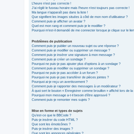
L’heure n’est pas correcte !
J’ai réglé le fuseau horaire mais l’heure n’est toujours pas correcte !
Ma langue n’apparaît pas dans la liste !
Que signifient les images situées à côté de mon nom d’utilisateur ?
Comment puis-je afficher un avatar ?
Quel est mon rang et comment puis-je le modifier ?
Pourquoi m’est-il demandé de me connecter lorsque je clique sur le lien 
Problèmes de publication
Comment puis-je publier un nouveau sujet ou une réponse ?
Comment puis-je modifier ou supprimer un message ?
Comment puis-je insérer une signature à mon message ?
Comment puis-je créer un sondage ?
Pourquoi ne puis-je pas ajouter plus d’options à un sondage ?
Comment puis-je modifier ou supprimer un sondage ?
Pourquoi ne puis-je pas accéder à un forum ?
Pourquoi ne puis-je pas transférer de pièces jointes ?
Pourquoi ai-je reçu un avertissement ?
Comment puis-je rapporter des messages à un modérateur ?
À quoi sert le bouton « Enregistrer comme brouillon » affiché lors de la 
Pourquoi mon message a-t-il besoin d’être approuvé ?
Comment puis-je remonter mes sujets ?
Mise en forme et types de sujets
Qu’est-ce que le BBCode ?
Puis-je insérer du code HTML ?
Que sont les émoticônes ?
Puis-je insérer des images ?
Que sont les annonces générales ?