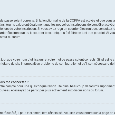
t de passe soient corrects. Si la fonctionnalité de la COPPA est activée et que vous 
ains forums exigeront également que les nouvelles inscriptions doivent être activée
te lors de votre inscription. Si vous aviez reçu un courrier électronique, consultez l
r électronique ou le courrier électronique a été filtré en tant que pourriel. Si vo
rateur du forum.
out que votre nom d’utilisateur et votre mot de passe soient corrects. Si tel est le
iétaire du site internet ait un problème de configuration et qu’il soit nécessaire de l
 plus me connecter ?!
votre compte pour une quelconque raison. De plus, beaucoup de forums suppriment pér
 nouveau et essayez de participer plus activement aux discussions du forum.
 récupéré, il peut facilement être réinitialisé. Veuillez vous rendre sur la page de