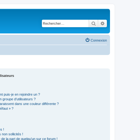
Rechercher
Recherche avancé
Connexion
lisateurs
t puis-je en rejoindre un ?
 groupe d’utilisateurs ?
araissent dans une couleur différente ?
défaut » ?
s !
non sollicités !
e de la part de quelqu’un sur ce forum !