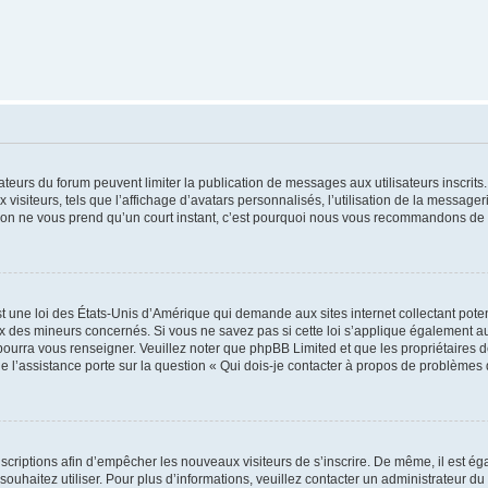
trateurs du forum peuvent limiter la publication de messages aux utilisateurs inscri
visiteurs, tels que l’affichage d’avatars personnalisés, l’utilisation de la messager
ription ne vous prend qu’un court instant, c’est pourquoi nous vous recommandons de l
t une loi des États-Unis d’Amérique qui demande aux sites internet collectant pot
 des mineurs concernés. Si vous ne savez pas si cette loi s’applique également au
 pourra vous renseigner. Veuillez noter que phpBB Limited et que les propriétaires
ue l’assistance porte sur la question « Qui dois-je contacter à propos de problèmes 
inscriptions afin d’empêcher les nouveaux visiteurs de s’inscrire. De même, il est é
s souhaitez utiliser. Pour plus d’informations, veuillez contacter un administrateur du