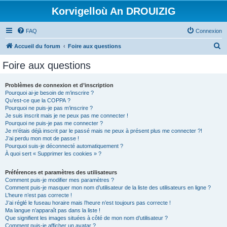
Korvigelloù An DROUIZIG
FAQ
Connexion
R
Accueil du forum
Foire aux questions
e
Foire aux questions
c
h
Problèmes de connexion et d’inscription
Pourquoi ai-je besoin de m’inscrire ?
e
Qu’est-ce que la COPPA ?
r
Pourquoi ne puis-je pas m’inscrire ?
Je suis inscrit mais je ne peux pas me connecter !
c
Pourquoi ne puis-je pas me connecter ?
Je m’étais déjà inscrit par le passé mais ne peux à présent plus me connecter ?!
h
J’ai perdu mon mot de passe !
e
Pourquoi suis-je déconnecté automatiquement ?
À quoi sert « Supprimer les cookies » ?
r
Préférences et paramètres des utilisateurs
Comment puis-je modifier mes paramètres ?
Comment puis-je masquer mon nom d’utilisateur de la liste des utilisateurs en ligne ?
L’heure n’est pas correcte !
J’ai réglé le fuseau horaire mais l’heure n’est toujours pas correcte !
Ma langue n’apparaît pas dans la liste !
Que signifient les images situées à côté de mon nom d’utilisateur ?
Comment puis-je afficher un avatar ?